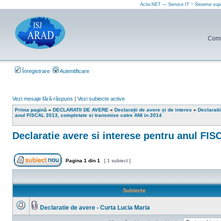
Activ.NET — Service IT ~ Sisteme sup
Comun
Înregistrare
Autentificare
Vezi mesaje fără răspuns
|
Vezi subiecte active
Prima pagină
»
DECLARATII DE AVERE
»
Declarații de avere și de interes
»
Declarati
anul FISCAL 2013, completate si transmise catre ANI in 2014
Declaratie avere si interese pentru anul FIS
Pagina
1
din
1
[ 1 subiect ]
Scrie un subiect nou
Subiecte
Declaratie de avere - Curta Lucia Maria
Nu
Fişier(e)
sunt
ataşat(e)