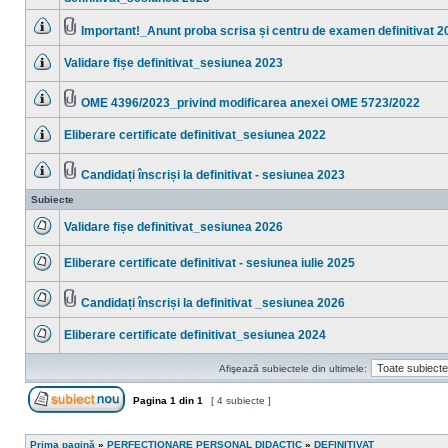
Nu
ataşat(e)
sunt
mesaje
Important!_Anunt proba scrisa și centru de examen definitivat 2
necitite
Nu
Fişier(e)
sunt
ataşat(e)
Validare fișe definitivat_sesiunea 2023
mesaje
necitite
Nu
sunt
mesaje
OME 4396/2023_privind modificarea anexei OME 5723/2022
necitite
Nu
Fişier(e)
sunt
ataşat(e)
Eliberare certificate definitivat_sesiunea 2022
mesaje
necitite
Nu
sunt
mesaje
Candidați înscriși la definitivat - sesiunea 2023
necitite
Nu
Fişier(e)
sunt
ataşat(e)
Subiecte
mesaje
necitite
Validare fișe definitivat_sesiunea 2026
Nu
sunt
Eliberare certificate definitivat - sesiunea iulie 2025
mesaje
necitite
Nu
sunt
mesaje
Candidați înscriși la definitivat _sesiunea 2026
necitite
Nu
Fişier(e)
sunt
ataşat(e)
Eliberare certificate definitivat_sesiunea 2024
mesaje
necitite
Nu
sunt
Afişează subiectele din ultimele:
mesaje
necitite
Pagina
1
din
1
[ 4 subiecte ]
Scrie un subiect nou
Prima pagină
»
PERFECTIONARE PERSONAL DIDACTIC
»
DEFINITIVAT