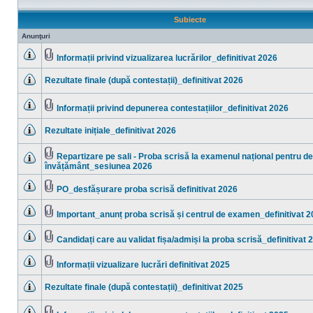
Subiecte
Anunţuri
Informații privind vizualizarea lucrărilor_definitivat 2026
Nu
Fişier(e)
sunt
ataşat(e)
Rezultate finale (după contestații)_definitivat 2026
mesaje
necitite
Nu
sunt
mesaje
Informații privind depunerea contestațiilor_definitivat 2026
necitite
Nu
Fişier(e)
sunt
ataşat(e)
Rezultate inițiale_definitivat 2026
mesaje
necitite
Nu
sunt
mesaje
Repartizare pe sali - Proba scrisă la examenul național pentru def
necitite
Fişier(e)
învățământ_sesiunea 2026
Nu
ataşat(e)
sunt
mesaje
PO_desfășurare proba scrisă definitivat 2026
necitite
Nu
Fişier(e)
sunt
ataşat(e)
mesaje
Important_anunț proba scrisă și centrul de examen_definitivat 
necitite
Nu
Fişier(e)
sunt
ataşat(e)
mesaje
Candidați care au validat fișa/admiși la proba scrisă_definitivat 
necitite
Nu
Fişier(e)
sunt
ataşat(e)
mesaje
Informații vizualizare lucrări definitivat 2025
necitite
Nu
Fişier(e)
sunt
ataşat(e)
Rezultate finale (după contestații)_definitivat 2025
mesaje
necitite
Nu
sunt
mesaje