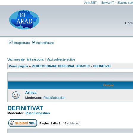
Activ.NET — Service IT ~ Sisteme sup
Comun
Înregistrare
Autentificare
Vezi mesaje fără răspuns
|
Vezi subiecte active
Prima pagină
»
PERFECTIONARE PERSONAL DIDACTIC
»
DEFINITIVAT
Forum
Arhiva
Moderator:
PistolSebastian
Nu
sunt
DEFINITIVAT
mesaje
necitite
Moderator:
PistolSebastian
Pagina
1
din
1
[ 4 subiecte ]
Scrie un subiect nou