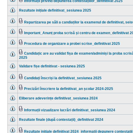
Informații privind depunerea contestațiilor_definitivat 2025
necitite
Nu
Fişier(e)
sunt
ataşat(e)
Rezultate inițiale definitivat_sesiunea 2025
mesaje
necitite
Nu
sunt
mesaje
Repartizarea pe săli a candiaților la examenul de definitivat, se
necitite
Nu
Fişier(e)
sunt
ataşat(e)
mesaje
Important_Anunț proba scrisă și centru de examen_definitivat 2
necitite
Nu
Fişier(e)
sunt
ataşat(e)
mesaje
Procedura de organizare a probei scrise_definitivat 2025
necitite
Nu
Fişier(e)
sunt
ataşat(e)
mesaje
Candidațic are au validat fișa de examen/adminiși la proba scris
necitite
Fişier(e)
2025
Nu
ataşat(e)
sunt
mesaje
Validare fișe definitivat - sesiunea 2025
necitite
Nu
sunt
mesaje
Candidați înscriși la definitivat_sesiunea 2025
necitite
Nu
Fişier(e)
sunt
ataşat(e)
mesaje
Precizări înscriere la definitivat_an școlar 2024-2025
necitite
Nu
Fişier(e)
sunt
ataşat(e)
Eliberare adeverințe definitivat_sesiunea 2024
mesaje
necitite
Nu
sunt
mesaje
Informații vizualizare lucrări definitivat_sesiunea 2024
necitite
Nu
Fişier(e)
sunt
ataşat(e)
Rezultate finale (după contestații)_definitivat 2024
mesaje
necitite
Nu
sunt
mesaje
Rezultate inițiale definitivat 2024_informatii depunere contestatii