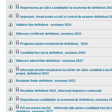
necitite
Nu
Fişier(e)
sunt
ataşat(e)
mesaje
Repartizarea pe săli a candidaților la examenul de definitivat 20
necitite
Nu
Fişier(e)
sunt
ataşat(e)
mesaje
Important_Anunț proba scrisă și centrul de examen definitivat 2
necitite
Nu
Fişier(e)
sunt
ataşat(e)
Validare fișe definitivat - sesiunea 2024
mesaje
necitite
Nu
sunt
Eliberare certificate definitivat_sesiunea 2023
mesaje
necitite
Nu
sunt
mesaje
Programe pentru examenul de definitivat_ 2024
necitite
Nu
Fişier(e)
sunt
ataşat(e)
mesaje
Candidați înscriși la definitivat_sesiunea 2024
necitite
Nu
Fişier(e)
sunt
ataşat(e)
Eliberare adeverințe definitivat - sesiunea 2023
mesaje
necitite
Nu
sunt
mesaje
Informații privind vizualizarea lucrărilor de către candidați a lucră
necitite
Fişier(e)
proprii_definitivat 2023
Nu
ataşat(e)
sunt
mesaje
Rezultate finale definitivat_sesiunea 2023
necitite
Nu
sunt
mesaje
Rezultate definitivat 2023_Informații depunere contestații
necitite
Nu
Fişier(e)
sunt
ataşat(e)
mesaje
Repartizarea candidaților la examenul de Definitivat, sesiunea 2
necitite
Nu
Fişier(e)
sunt
ataşat(e)
mesaje
P.O securizare lucrări__Informații utile pentru candidații inscriși 
necitite
Fişier(e)
definitivat_sesiunea 2023