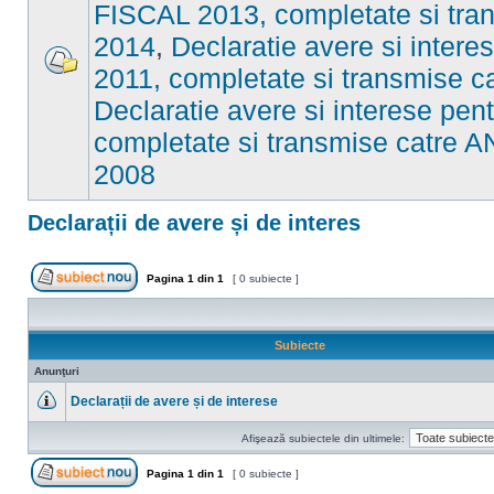
FISCAL 2013, completate si tran
2014
,
Declaratie avere si inter
2011, completate si transmise c
Nu
sunt
Declaratie avere si interese pe
mesaje
necitite
completate si transmise catre A
2008
Declarații de avere și de interes
Pagina
1
din
1
[ 0 subiecte ]
Scrie un subiect nou
Subiecte
Anunţuri
Declarații de avere și de interese
Nu
sunt
Afişează subiectele din ultimele:
mesaje
necitite
Pagina
1
din
1
[ 0 subiecte ]
Scrie un subiect nou