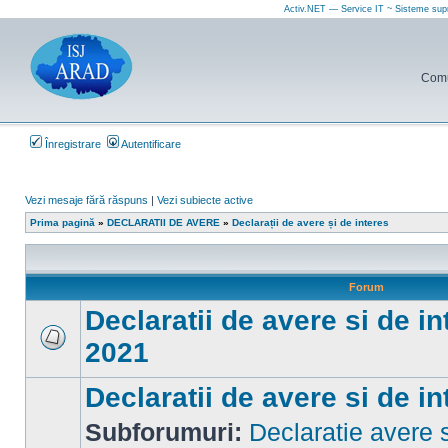
Activ.NET — Service IT ~ Sisteme sup
Comun
Înregistrare
Autentificare
Vezi mesaje fără răspuns
|
Vezi subiecte active
Prima pagină
»
DECLARATII DE AVERE
»
Declarații de avere și de interes
Forum
Declaratii de avere si de in
2021
Nu
sunt
mesaje
Declaratii de avere si de 
necitite
Subforumuri:
Declaratie avere s