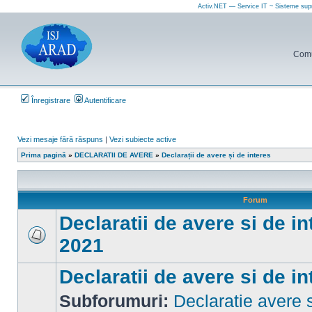
Activ.NET — Service IT ~ Sisteme sup
Comun
Înregistrare
Autentificare
Vezi mesaje fără răspuns
|
Vezi subiecte active
Prima pagină
»
DECLARATII DE AVERE
»
Declarații de avere și de interes
Forum
Declaratii de avere si de in
2021
Nu
sunt
mesaje
Declaratii de avere si de 
necitite
Subforumuri:
Declaratie avere s