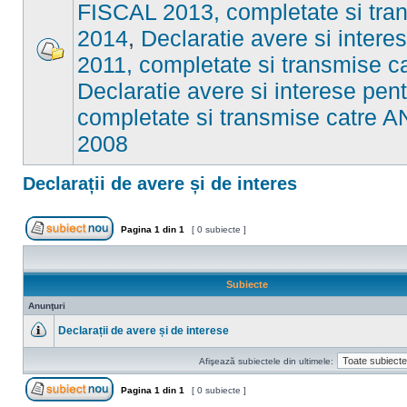
FISCAL 2013, completate si tran
2014
,
Declaratie avere si inter
2011, completate si transmise c
Nu
sunt
Declaratie avere si interese pe
mesaje
necitite
completate si transmise catre A
2008
Declarații de avere și de interes
Pagina
1
din
1
[ 0 subiecte ]
Scrie un subiect nou
Subiecte
Anunţuri
Declarații de avere și de interese
Nu
sunt
Afişează subiectele din ultimele:
mesaje
necitite
Pagina
1
din
1
[ 0 subiecte ]
Scrie un subiect nou