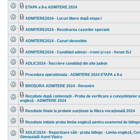
sunt
ataşat(e)
mesaje
ETAPA a II-a ADMITERE 2024
necitite
Nu
Fişier(e)
sunt
ataşat(e)
mesaje
ADMITERE2024 - Locuri libere după etapa I
necitite
Nu
Fişier(e)
sunt
ataşat(e)
mesaje
ADMITERE2024 - Rezolvarea cazurilor speciale
necitite
Nu
Fişier(e)
sunt
ataşat(e)
mesaje
ADMITERE2024 - Cazuri deosebite
necitite
Nu
Fişier(e)
sunt
ataşat(e)
mesaje
ADMITERE2024 - Candidati admisi - rromi și ces - forum ISJ
necitite
Nu
Fişier(e)
sunt
ataşat(e)
mesaje
ADLIC2024 - Înscriere candidați din alte județe
necitite
Nu
Fişier(e)
sunt
ataşat(e)
mesaje
Procedura operationala - ADMITERE 2024 ETAPA a II-a
necitite
Nu
Fişier(e)
sunt
ataşat(e)
mesaje
BROȘURA ADMITERE 2024 - Revenire
necitite
Nu
Fişier(e)
sunt
ataşat(e)
mesaje
Rezultate după contestații - Proba de verificare a cunoștiințelor 
necitite
Fişier(e)
engleză - ADMITERE 2024
Nu
ataşat(e)
sunt
mesaje
Rezultate finale la probele susținute la filiera vocațională 2024
necitite
Nu
Fişier(e)
sunt
ataşat(e)
mesaje
Rezultate inițiale proba limba engleză pentru examenul de biling
necitite
Nu
Fişier(e)
sunt
ataşat(e)
mesaje
ADLIC2024 - Repartizare săli - proba bilingv - Limba engleză, Ce
necitite
Fişier(e)
Gimnazială Aurel Vlaicu
Nu
ataşat(e)