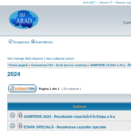
Activ.NET — Service IT ~ Sisteme sup
Comun
Înregistrare
Autentificare
Vezi mesaje fără răspuns
|
Vezi subiecte active
Prima pagină
»
Comunicari ISJ - Scoli (acces restrins)
»
ADMITERE CLASA a IX-a - 
2024
Pagina
1
din
1
[ 20 subiecte ]
Scrie un subiect nou
Subiecte
ADMITERE 2024 - Rezultatele repartizării în Etapa a II-a
Nu
Fişier(e)
sunt
ataşat(e)
mesaje
ETAPA SPECIALĂ - Rezolvarea cazurilor speciale
necitite
Nu
Fişier(e)