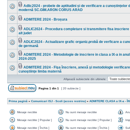
sunt
mesaje
Adlic2024 - probele de aptitudini și de verificare a cunoștințelor 
necitite
Fişier(e)
modernă SC.GIM.ARON CORUS ARAD
Nu
ataşat(e)
sunt
mesaje
ADMITERE 2024 - Broșura
necitite
Nu
Fişier(e)
sunt
ataşat(e)
mesaje
ADLIC2024 - Procedura completare si transmitere fisa inscriere 
necitite
Fişier(e)
alt judet
Nu
ataşat(e)
sunt
mesaje
ADLIC2024 - Actualizare grafic organiz.probă de verficare a cuno
necitite
Fişier(e)
de germană
Nu
ataşat(e)
sunt
mesaje
ADMITERE 2024 - Metodologie de inscriere in clasa a IX-a in anul
necitite
Fişier(e)
2024-2025
Nu
ataşat(e)
sunt
mesaje
ADMITERE 2024 - Fişa înscriere, anexă şi metodologie verificare
necitite
Fişier(e)
cunoştiinţe limba maternă
Nu
ataşat(e)
sunt
mesaje
Afişează subiectele din ultimele:
necitite
Pagina
1
din
1
[ 20 subiecte ]
Scrie un subiect nou
Prima pagină
»
Comunicari ISJ - Scoli (acces restrins)
»
ADMITERE CLASA a IX-a - 
Mesaje necitite
Nu sunt mesaje necitite
An
Mesaje
Nu
Anun
necitite
sunt
Mesaje necitite [ Popular ]
Nu sunt mesaje necitite [ Popular ]
Imp
mesaje
Mesaje
Nu
Impo
necitite
necitite
sunt
Mesaje necitite [ Închis ]
Nu sunt mesaje necitite [ Închis ]
Sub