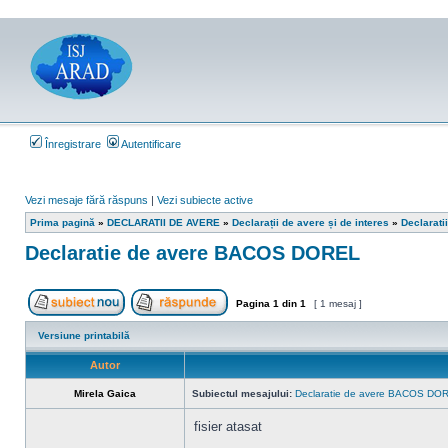
Înregistrare
Autentificare
Vezi mesaje fără răspuns
|
Vezi subiecte active
Prima pagină
»
DECLARATII DE AVERE
»
Declarații de avere și de interes
»
Declarati
Declaratie de avere BACOS DOREL
Pagina
1
din
1
[ 1 mesaj ]
Scrie un subiect nou
Răspunde la subiect
Versiune printabilă
Autor
Mirela Gaica
Subiectul mesajului:
Declaratie de avere BACOS DO
fisier atasat