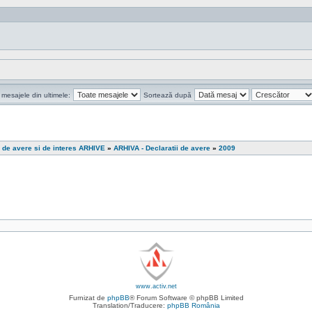
 mesajele din ultimele:
Sortează după
i de avere si de interes ARHIVE
»
ARHIVA - Declaratii de avere
»
2009
www.activ.net
Furnizat de
phpBB
® Forum Software © phpBB Limited
Translation/Traducere:
phpBB România