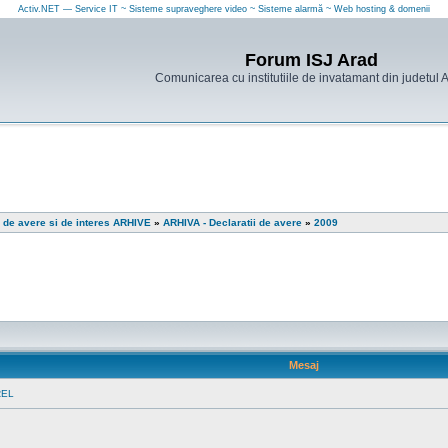
Activ.NET — Service IT ~ Sisteme supraveghere video ~ Sisteme alarmă ~ Web hosting & domenii
Forum ISJ Arad
Comunicarea cu institutiile de invatamant din judetul 
i de avere si de interes ARHIVE
»
ARHIVA - Declaratii de avere
»
2009
Mesaj
REL