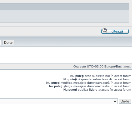
Răspu
cu
citat
Ora este UTC+03:00 Europe/Bucharest
Nu puteţi
scrie subiecte noi în acest forum
Nu puteţi
răspunde subiectelor din acest forum
Nu puteţi
modifica mesajele dumneavoastră în acest forum
Nu puteţi
şterge mesajele dumneavoastră în acest forum
Nu puteţi
publica fişiere ataşate în acest forum