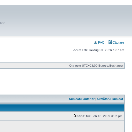
Arad
FAQ
Căutare
Acum este Joi Aug 06, 2026 5:37 am
Ora este UTC+03:00 Europe/Bucharest
Subiectul anterior
|
Următorul subiect
Scris:
Mie Feb 18, 2009 3:06 pm
Mesaj