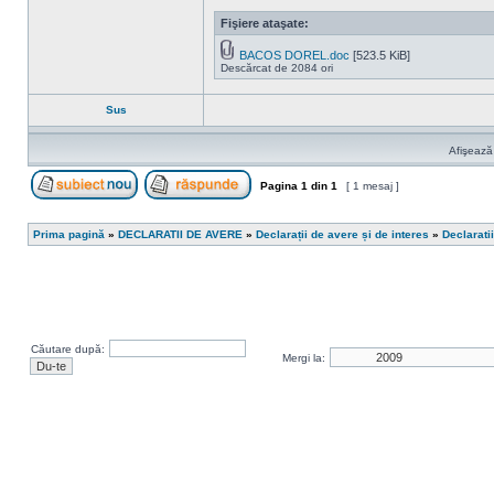
Fişiere ataşate:
BACOS DOREL.doc
[523.5 KiB]
Descărcat de 2084 ori
Sus
Afişează
Pagina
1
din
1
[ 1 mesaj ]
Scrie un subiect nou
Răspunde la subiect
Prima pagină
»
DECLARATII DE AVERE
»
Declarații de avere și de interes
»
Declarati
Căutare după:
Mergi la: