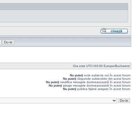
Răspu
cu
citat
Ora este UTC+03:00 Europe/Bucharest
Nu puteţi
scrie subiecte noi în acest forum
Nu puteţi
răspunde subiectelor din acest forum
Nu puteţi
modifica mesajele dumneavoastră în acest forum
Nu puteţi
şterge mesajele dumneavoastră în acest forum
Nu puteţi
publica fişiere ataşate în acest forum