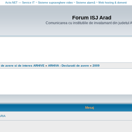
Activ.NET — Service IT ~ Sisteme supraveghere video ~ Sisteme alarmă ~ Web hosting & domenii
Forum ISJ Arad
Comunicarea cu institutiile de invatamant din judetul 
i de avere si de interes ARHIVE
»
ARHIVA - Declaratii de avere
»
2009
Mesaj
ARIA