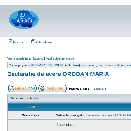
Înregistrare
Autentificare
Vezi mesaje fără răspuns
|
Vezi subiecte active
Prima pagină
»
DECLARATII DE AVERE
»
Declarații de avere și de interes
»
Declarati
Declaratie de avere ORODAN MARIA
Pagina
1
din
1
[ 1 mesaj ]
Scrie un subiect nou
Răspunde la subiect
Versiune printabilă
Autor
Mirela Gaica
Subiectul mesajului:
Declaratie de avere ORODAN M
fisier atasat