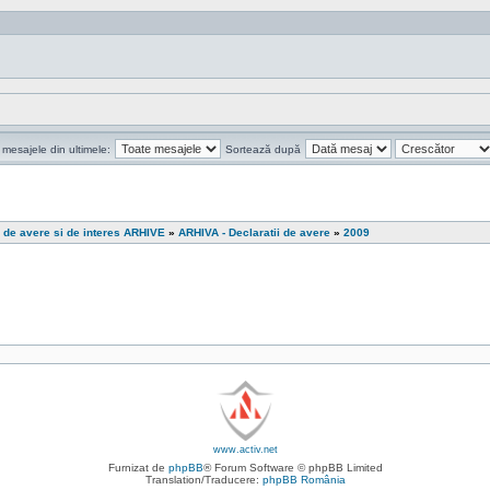
 mesajele din ultimele:
Sortează după
i de avere si de interes ARHIVE
»
ARHIVA - Declaratii de avere
»
2009
www.activ.net
Furnizat de
phpBB
® Forum Software © phpBB Limited
Translation/Traducere:
phpBB România