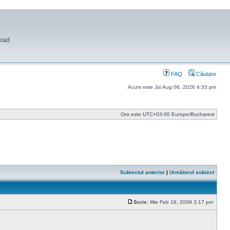
Arad
FAQ
Căutare
Acum este Joi Aug 06, 2026 4:33 pm
Ora este UTC+03:00 Europe/Bucharest
Subiectul anterior
|
Următorul subiect
Scris:
Mie Feb 18, 2009 3:17 pm
Mesaj