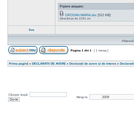
Fişiere ataşate:
ORODAN MARIA.doc
[522 KiB]
Descărcat de 2161 ori
Sus
Afişează
Pagina
1
din
1
[ 1 mesaj ]
Scrie un subiect nou
Răspunde la subiect
Prima pagină
»
DECLARATII DE AVERE
»
Declarații de avere și de interes
»
Declarati
Căutare după:
Mergi la: