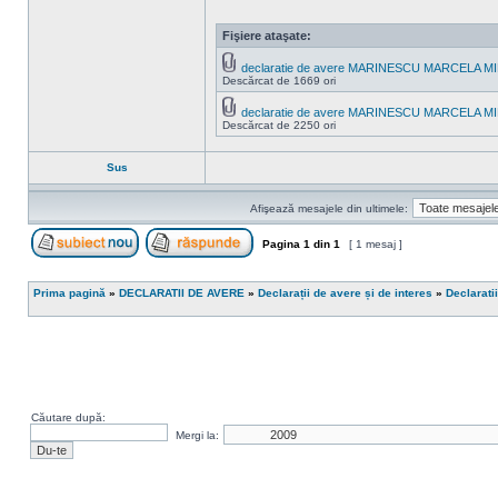
Fişiere ataşate:
declaratie de avere MARINESCU MARCELA MIN
Descărcat de 1669 ori
declaratie de avere MARINESCU MARCELA MIN
Descărcat de 2250 ori
Sus
Afişează mesajele din ultimele:
Pagina
1
din
1
[ 1 mesaj ]
Scrie un subiect nou
Răspunde la subiect
Prima pagină
»
DECLARATII DE AVERE
»
Declarații de avere și de interes
»
Declarati
Căutare după:
Mergi la: