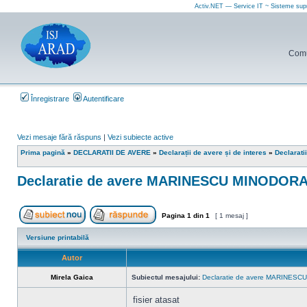
Activ.NET — Service IT ~ Sisteme sup
Comun
Înregistrare
Autentificare
Vezi mesaje fără răspuns
|
Vezi subiecte active
Prima pagină
»
DECLARATII DE AVERE
»
Declarații de avere și de interes
»
Declarati
Declaratie de avere MARINESCU MINODORA
Pagina
1
din
1
[ 1 mesaj ]
Scrie un subiect nou
Răspunde la subiect
Versiune printabilă
Autor
Mirela Gaica
Subiectul mesajului:
Declaratie de avere MARINESC
fisier atasat