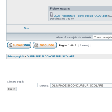
Fişiere ataşate:
2026_repartizare__elevi_etp jud_OLAV .pdf
[693
Descărcat de 781 ori
Sus
Afişează mesajele din ultimele:
Pagina
1
din
1
[ 1 mesaj ]
Scrie un subiect nou
Răspunde la subiect
Prima pagină
»
OLIMPIADE SI CONCURSURI SCOLARE
Căutare după:
Mergi la: