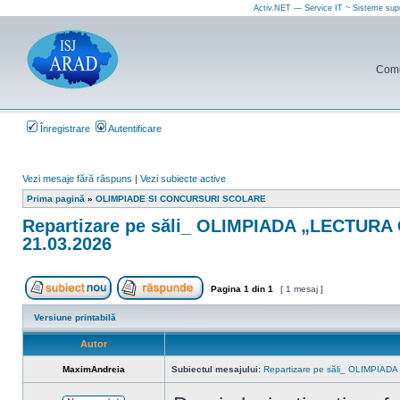
Activ.NET — Service IT ~ Sisteme sup
Comun
Înregistrare
Autentificare
Vezi mesaje fără răspuns
|
Vezi subiecte active
Prima pagină
»
OLIMPIADE SI CONCURSURI SCOLARE
Repartizare pe săli_ OLIMPIADA „LECTURA C
21.03.2026
Pagina
1
din
1
[ 1 mesaj ]
Scrie un subiect nou
Răspunde la subiect
Versiune printabilă
Autor
MaximAndreia
Subiectul mesajului:
Repartizare pe săli_ OLIMPIADA