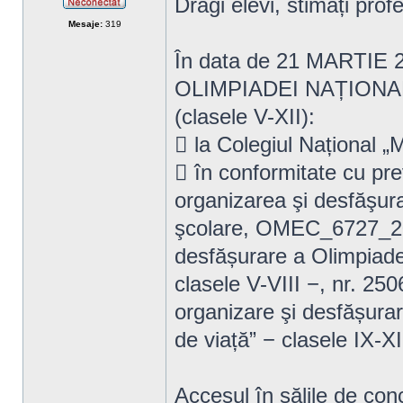
Dragi elevi, stimați profe
Neconectat
Mesaje:
319
În data de 21 MARTIE 2
OLIMPIADEI NAȚIONAL
(clasele V-XII):
 la Colegiul Național „
 în conformitate cu pr
organizarea şi desfăşura
şcolare, OMEC_6727_202
desfășurare a Olimpiadei
clasele V-VIII −, nr. 25
organizare şi desfășurar
de viață” − clasele IX-X
Accesul în sălile de conc