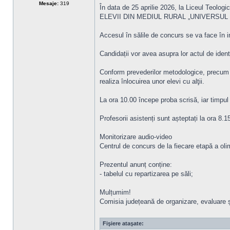
Mesaje:
319
În data de 25 aprilie 2026, la Liceul Teol
ELEVII DIN MEDIUL RURAL „UNIVERSUL
Accesul în sălile de concurs se va face în in
Candidații vor avea asupra lor actul de ident
Conform prevederilor metodologice, precum și
realiza înlocuirea unor elevi cu alţii.
La ora 10.00 începe proba scrisă, iar timpul 
Profesorii asistenți sunt așteptați la ora 8.15
Monitorizare audio-video
Centrul de concurs de la fiecare etapă a oli
Prezentul anunț conține:
- tabelul cu repartizarea pe săli;
Mulțumim!
Comisia județeană de organizare, evaluare ș
Fişiere ataşate: