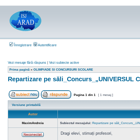
Înregistrare
Autentificare
Vezi mesaje fără răspuns
|
Vezi subiecte active
Prima pagină
»
OLIMPIADE SI CONCURSURI SCOLARE
Repartizare pe săli_Concurs_„UNIVERSUL 
Pagina
1
din
1
[ 1 mesaj ]
Scrie un subiect nou
Răspunde la subiect
Versiune printabilă
Autor
MaximAndreia
Subiectul mesajului:
Repartizare pe săli_Concurs_
Dragi elevi, stimați profesori,
Neconectat