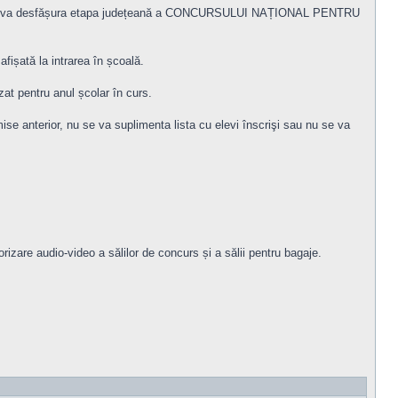
 Nou), se va desfășura etapa județeană a CONCURSULUI NAȚIONAL PENTRU
afișată la intrarea în școală.
zat pentru anul școlar în curs.
ise anterior, nu se va suplimenta lista cu elevi înscrişi sau nu se va
izare audio-video a sălilor de concurs și a sălii pentru bagaje.