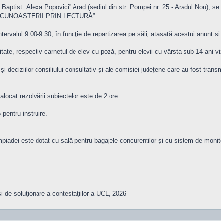
ogic Baptist „Alexa Popovici” Arad (sediul din str. Pompei nr. 25 - Aradul
 CUNOAȘTERII PRIN LECTURĂ”.
tervalul 9.00-9.30, în funcţie de repartizarea pe săli, atașată acestui anunț și 
itate, respectiv carnetul de elev cu poză, pentru elevii cu vârsta sub 14 ani vi
 deciziilor consiliului consultativ și ale comisiei județene care au fost transm
alocat rezolvării subiectelor este de 2 ore.
 pentru instruire.
mpiadei este dotat cu sală pentru bagajele concurenților și cu sistem de monitor
i de soluţionare a contestaţiilor a UCL, 2026