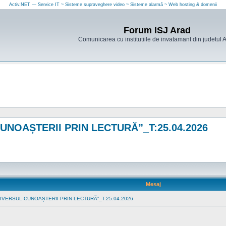
Activ.NET — Service IT ~ Sisteme supraveghere video ~ Sisteme alarmă ~ Web hosting & domenii
Forum ISJ Arad
Comunicarea cu institutiile de invatamant din judetul 
CUNOAȘTERII PRIN LECTURĂ”_T:25.04.2026
Mesaj
„UNIVERSUL CUNOAȘTERII PRIN LECTURĂ”_T:25.04.2026