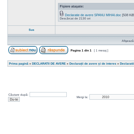
Fişiere ataşate:
Declaratie de avere SPANU MIHAI.doc
[508 KiB
Descărcat de 2130 ori
Sus
Afişează
Pagina
1
din
1
[ 1 mesaj ]
Scrie un subiect nou
Răspunde la subiect
Prima pagină
»
DECLARATII DE AVERE
»
Declarații de avere și de interes
»
Declarati
Căutare după:
Mergi la: