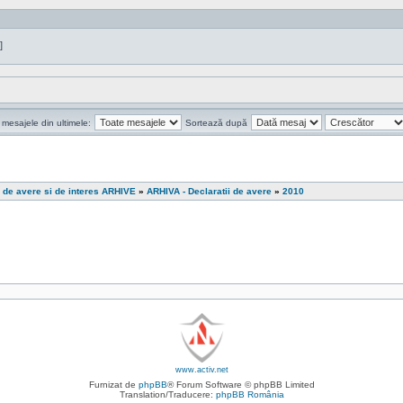
]
 mesajele din ultimele:
Sortează după
i de avere si de interes ARHIVE
»
ARHIVA - Declaratii de avere
»
2010
www.activ.net
Furnizat de
phpBB
® Forum Software © phpBB Limited
Translation/Traducere:
phpBB România