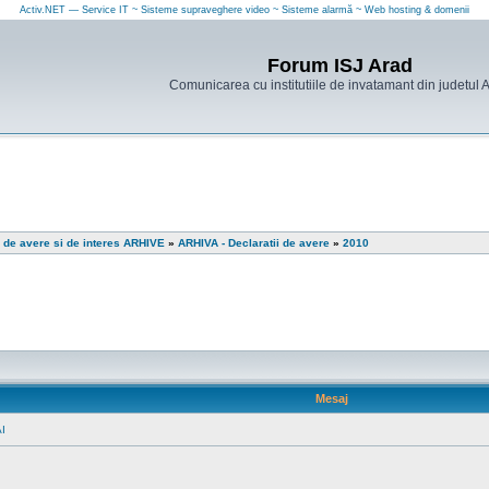
Activ.NET — Service IT ~ Sisteme supraveghere video ~ Sisteme alarmă ~ Web hosting & domenii
Forum ISJ Arad
Comunicarea cu institutiile de invatamant din judetul 
i de avere si de interes ARHIVE
»
ARHIVA - Declaratii de avere
»
2010
Mesaj
I