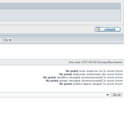
Răspu
cu
citat
Ora este UTC+03:00 Europe/Bucharest
Nu puteţi
scrie subiecte noi în acest forum
Nu puteţi
răspunde subiectelor din acest forum
Nu puteţi
modifica mesajele dumneavoastră în acest forum
Nu puteţi
şterge mesajele dumneavoastră în acest forum
Nu puteţi
publica fişiere ataşate în acest forum