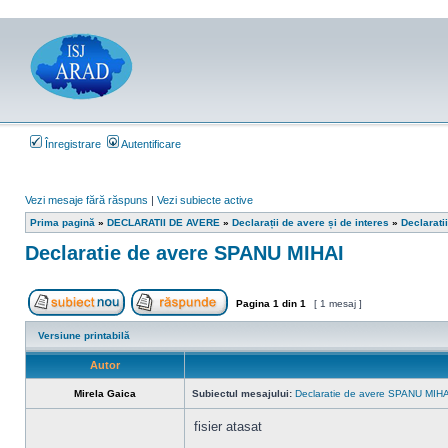
Înregistrare
Autentificare
Vezi mesaje fără răspuns
|
Vezi subiecte active
Prima pagină
»
DECLARATII DE AVERE
»
Declarații de avere și de interes
»
Declarati
Declaratie de avere SPANU MIHAI
Pagina
1
din
1
[ 1 mesaj ]
Scrie un subiect nou
Răspunde la subiect
Versiune printabilă
Autor
Mirela Gaica
Subiectul mesajului:
Declaratie de avere SPANU MIHA
fisier atasat