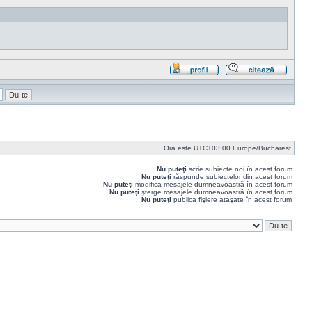
Profil
Răspu
cu
citat
Ora este UTC+03:00 Europe/Bucharest
Nu puteţi
scrie subiecte noi în acest forum
Nu puteţi
răspunde subiectelor din acest forum
Nu puteţi
modifica mesajele dumneavoastră în acest forum
Nu puteţi
şterge mesajele dumneavoastră în acest forum
Nu puteţi
publica fişiere ataşate în acest forum