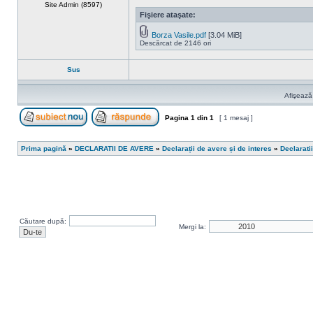
Site Admin (8597)
Fişiere ataşate:
Borza Vasile.pdf
[3.04 MiB]
Descărcat de 2146 ori
Sus
Afişează
Pagina
1
din
1
[ 1 mesaj ]
Scrie un subiect nou
Răspunde la subiect
Prima pagină
»
DECLARATII DE AVERE
»
Declarații de avere și de interes
»
Declarati
Căutare după:
Mergi la: