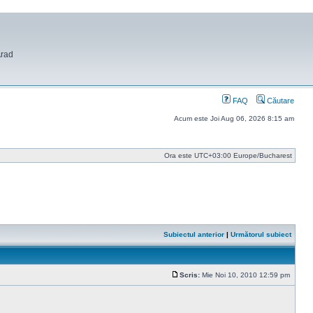
Arad
FAQ
Căutare
Acum este Joi Aug 06, 2026 8:15 am
Ora este UTC+03:00 Europe/Bucharest
Subiectul anterior
|
Următorul subiect
Scris:
Mie Noi 10, 2010 12:59 pm
Mesaj