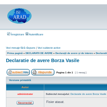
Înregistrare
Autentificare
Vezi mesaje fără răspuns
|
Vezi subiecte active
Prima pagină
»
DECLARATII DE AVERE
»
Declarații de avere și de interes
»
Declarati
Declaratie de avere Borza Vasile
Pagina
1
din
1
[ 1 mesaj ]
Scrie un subiect nou
Răspunde la subiect
Versiune printabilă
Autor
administrator
Subiectul mesajului:
Declaratie de avere Borza Vasile
Fisier atasat.
Neconectat