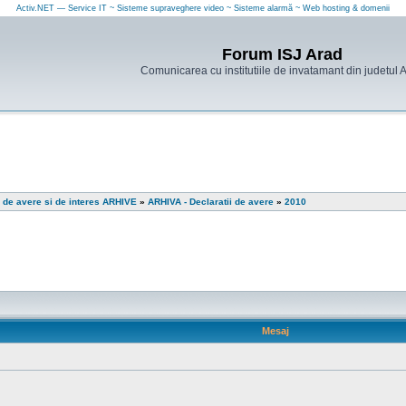
Activ.NET — Service IT ~ Sisteme supraveghere video ~ Sisteme alarmă ~ Web hosting & domenii
Forum ISJ Arad
Comunicarea cu institutiile de invatamant din judetul 
i de avere si de interes ARHIVE
»
ARHIVA - Declaratii de avere
»
2010
Mesaj