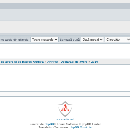
 mesajele din ultimele:
Sortează după
i de avere si de interes ARHIVE
»
ARHIVA - Declaratii de avere
»
2010
www.activ.net
Furnizat de
phpBB
® Forum Software © phpBB Limited
Translation/Traducere:
phpBB România