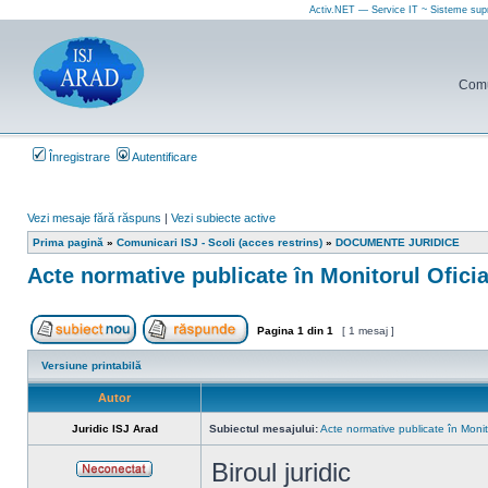
Activ.NET — Service IT ~ Sisteme sup
Comun
Înregistrare
Autentificare
Vezi mesaje fără răspuns
|
Vezi subiecte active
Prima pagină
»
Comunicari ISJ - Scoli (acces restrins)
»
DOCUMENTE JURIDICE
Acte normative publicate în Monitorul Ofici
Pagina
1
din
1
[ 1 mesaj ]
Scrie un subiect nou
Răspunde la subiect
Versiune printabilă
Autor
Juridic ISJ Arad
Subiectul mesajului:
Acte normative publicate în Monit
Biroul juridic
Neconectat