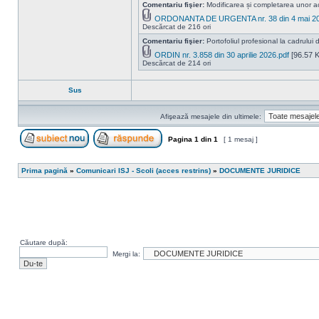
Comentariu fişier:
Modificarea și completarea unor a
ORDONANTA DE URGENTA nr. 38 din 4 mai 20
Descărcat de 216 ori
Comentariu fişier:
Portofoliul profesional la cadrului d
ORDIN nr. 3.858 din 30 aprilie 2026.pdf
[96.57 K
Descărcat de 214 ori
Sus
Afişează mesajele din ultimele:
Pagina
1
din
1
[ 1 mesaj ]
Scrie un subiect nou
Răspunde la subiect
Prima pagină
»
Comunicari ISJ - Scoli (acces restrins)
»
DOCUMENTE JURIDICE
Căutare după:
Mergi la: