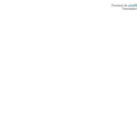
Furnizat de
phpB
Translatio