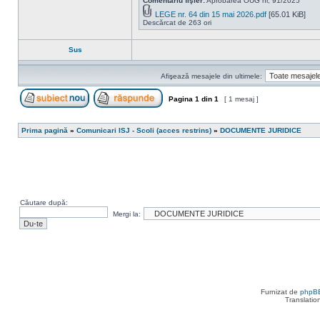
Comentariu fişier:
Aprobarea OUG nr, 91/2025
LEGE nr. 64 din 15 mai 2026.pdf
[65.01 KiB]
Descărcat de 263 ori
Sus
Afişează mesajele din ultimele:
Pagina
1
din
1
[ 1 mesaj ]
Scrie un subiect nou
Răspunde la subiect
Prima pagină
»
Comunicari ISJ - Scoli (acces restrins)
»
DOCUMENTE JURIDICE
Căutare după:
Mergi la:
Furnizat de
phpB
Translatio