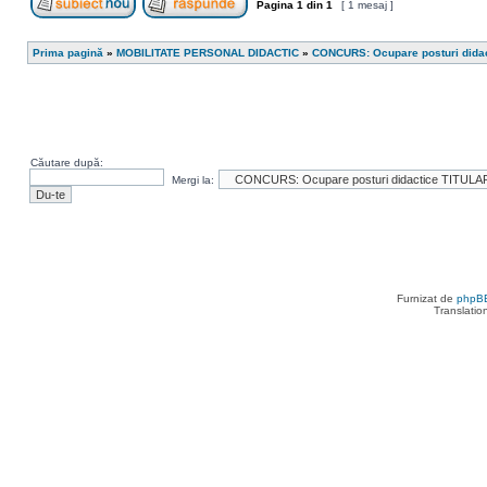
Pagina
1
din
1
[ 1 mesaj ]
Scrie un subiect nou
Răspunde la subiect
Prima pagină
»
MOBILITATE PERSONAL DIDACTIC
»
CONCURS: Ocupare posturi dida
Căutare după:
Mergi la:
Furnizat de
phpB
Translatio