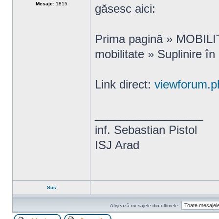
Mesaje:
1815
găsesc aici:
Prima pagină » MOBI
mobilitate » Suplinire în 
Link direct:
viewforum.p
_________________
inf. Sebastian Pistol
ISJ Arad
Sus
Afişează mesajele din ultimele: