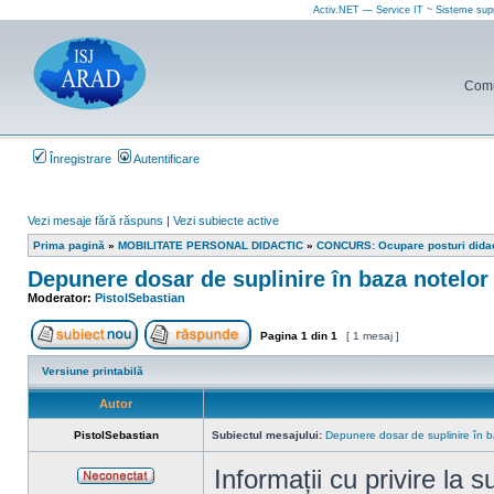
Activ.NET — Service IT ~ Sisteme sup
Comun
Înregistrare
Autentificare
Vezi mesaje fără răspuns
|
Vezi subiecte active
Prima pagină
»
MOBILITATE PERSONAL DIDACTIC
»
CONCURS: Ocupare posturi dida
Depunere dosar de suplinire în baza notelor d
Moderator:
PistolSebastian
Pagina
1
din
1
[ 1 mesaj ]
Scrie un subiect nou
Răspunde la subiect
Versiune printabilă
Autor
PistolSebastian
Subiectul mesajului:
Depunere dosar de suplinire în ba
Informații cu privire la s
Neconectat