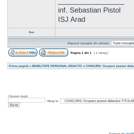
_________________
inf. Sebastian Pistol
ISJ Arad
Sus
Afişează mesajele din ultimele:
Pagina
1
din
1
[ 1 mesaj ]
Scrie un subiect nou
Răspunde la subiect
Prima pagină
»
MOBILITATE PERSONAL DIDACTIC
»
CONCURS: Ocupare posturi dida
Căutare după:
Mergi la:
Furnizat de
phpB