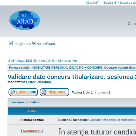
Activ.NET — Service IT ~ Sisteme sup
Comun
Înregistrare
Autentificare
Vezi mesaje fără răspuns
|
Vezi subiecte active
Prima pagină
»
MOBILITATE PERSONAL DIDACTIC
»
CONCURS: Ocupare posturi dida
Validare date concurs titularizare. sesiunea
Moderator:
PistolSebastian
Pagina
1
din
1
[ 1 mesaj ]
Scrie un subiect nou
Răspunde la subiect
Versiune printabilă
Autor
PistolSebastian
Subiectul mesajului:
Validare date concurs titularizar
În atenția tuturor candi
Neconectat