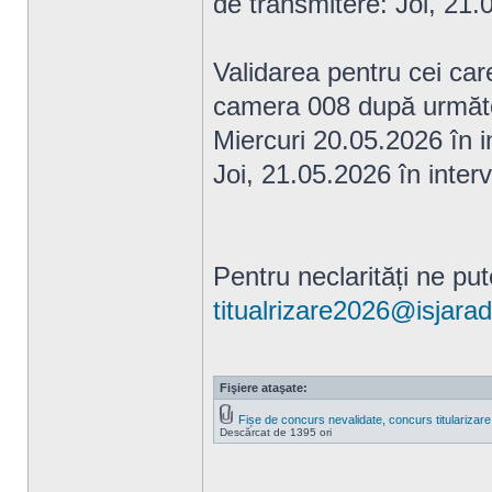
de transmitere: Joi, 21
Validarea pentru cei car
camera 008 după următ
Miercuri 20.05.2026 în i
Joi, 21.05.2026 în interv
Pentru neclarități ne put
titualrizare2026@isjarad
Fişiere ataşate:
Fișe de concurs nevalidate, concurs titularizar
Descărcat de 1395 ori