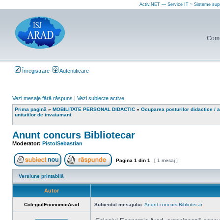
Activ.NET — Service IT ~ Sisteme sup
Comun
Înregistrare
Autentificare
Vezi mesaje fără răspuns
|
Vezi subiecte active
Prima pagină
»
MOBILITATE PERSONAL DIDACTIC
»
Ocuparea posturilor didactice / a
unitatilor de invatamant
Anunt concurs Bibliotecar
Moderator:
PistolSebastian
Pagina
1
din
1
[ 1 mesaj ]
Scrie un subiect nou
Răspunde la subiect
Versiune printabilă
Autor
ColegiulEconomicArad
Subiectul mesajului:
Anunt concurs Bibliotecar