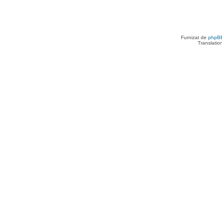
Furnizat de
phpB
Translatio