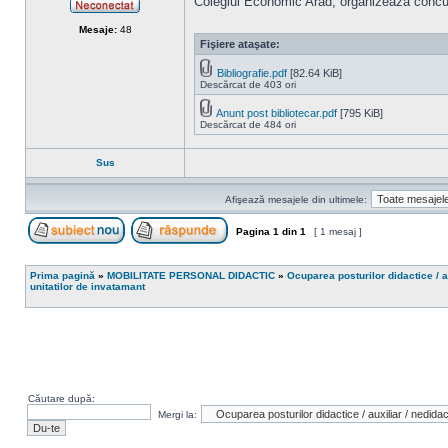
Colegiul Economic Arad, organizează concurs
Neconectat
Mesaje:
48
Fişiere ataşate:
Bibliografie.pdf
[82.64 KiB]
Descărcat de 403 ori
Anunt post bibliotecar.pdf
[795 KiB]
Descărcat de 484 ori
Sus
Afişează mesajele din ultimele:
Pagina
1
din
1
[ 1 mesaj ]
Scrie un subiect nou
Răspunde la subiect
Prima pagină
»
MOBILITATE PERSONAL DIDACTIC
»
Ocuparea posturilor didactice / a
unitatilor de invatamant
Căutare după:
Mergi la: