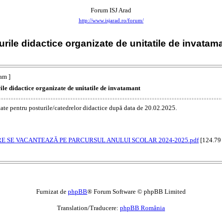
Forum ISJ Arad
http://www.isjarad.ro/forum/
ile didactice organizate de unitatile de invatam
am ]
e didactice organizate de unitatile de invatamant
tate pentru posturile/catedrelor didactice după data de 20.02.2025.
E SE VACANTEAZĂ PE PARCURSUL ANULUI SCOLAR 2024-2025.pdf
[124.79
Furnizat de
phpBB
® Forum Software © phpBB Limited
Translation/Traducere:
phpBB România