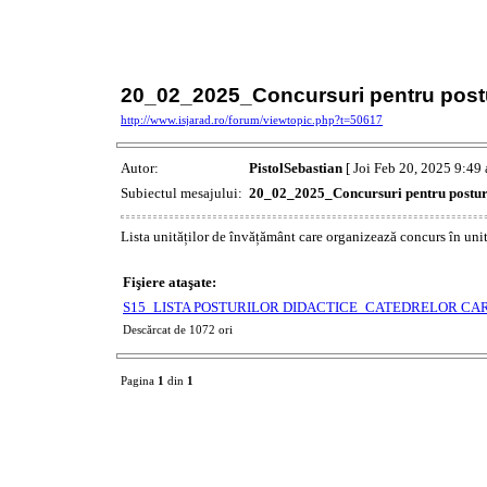
20_02_2025_Concursuri pentru postur
http://www.isjarad.ro/forum/viewtopic.php?t=50617
Autor:
PistolSebastian
[ Joi Feb 20, 2025 9:49 
Subiectul mesajului:
20_02_2025_Concursuri pentru posturil
Lista unităților de învățământ care organizează concurs în uni
Fişiere ataşate:
S15_LISTA POSTURILOR DIDACTICE_CATEDRELOR CAR
Descărcat de 1072 ori
Pagina
1
din
1