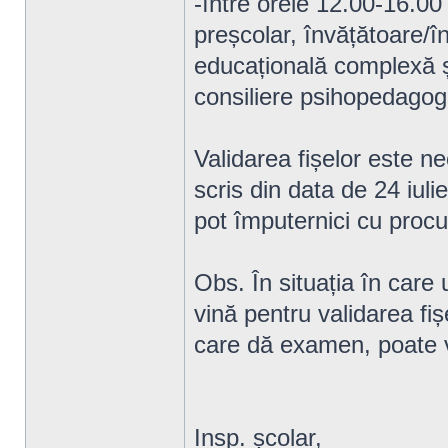
-între orele 12.00-16.00
preșcolar, învățătoare/î
educațională complexă ș
consiliere psihopedagog
Validarea fișelor este n
scris din data de 24 iul
pot împuternici cu procu
Obs. În situația în care
vină pentru validarea fiș
care dă examen, poate ve
Insp. școlar,