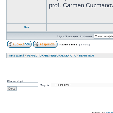
prof. Carmen Cuzmano
Sus
Afişează mesajele din ultimele:
Pagina
1
din
1
[ 1 mesaj ]
Scrie un subiect nou
Răspunde la subiect
Prima pagină
»
PERFECTIONARE PERSONAL DIDACTIC
»
DEFINITIVAT
Căutare după:
Mergi la:
Furnizat de
phpB