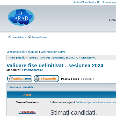
Activ.NET — Service IT ~ Sisteme sup
Comun
Înregistrare
Autentificare
Vezi mesaje fără răspuns
|
Vezi subiecte active
Prima pagină
»
PERFECTIONARE PERSONAL DIDACTIC
»
DEFINITIVAT
Validare fișe definitivat - sesiunea 2024
Moderator:
PistolSebastian
Pagina
1
din
1
[ 1 mesaj ]
Scrie un subiect nou
Răspunde la subiect
Versiune printabilă
Autor
CarmenCuzmanov
Subiectul mesajului:
Validare fișe definitivat - sesiun
Stimați candidati,
Neconectat