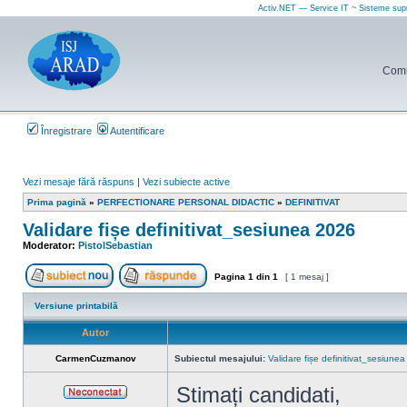
Activ.NET — Service IT ~ Sisteme sup
Comun
Înregistrare
Autentificare
Vezi mesaje fără răspuns
|
Vezi subiecte active
Prima pagină
»
PERFECTIONARE PERSONAL DIDACTIC
»
DEFINITIVAT
Validare fișe definitivat_sesiunea 2026
Moderator:
PistolSebastian
Pagina
1
din
1
[ 1 mesaj ]
Scrie un subiect nou
Răspunde la subiect
Versiune printabilă
Autor
CarmenCuzmanov
Subiectul mesajului:
Validare fișe definitivat_sesiune
Stimați candidati,
Neconectat