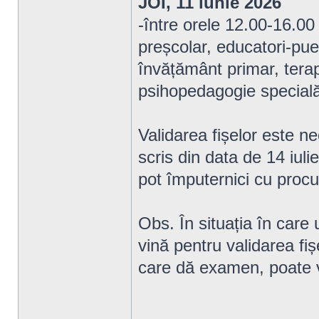
JOI, 11 iunie 2026
-între orele 12.00-16.00
preșcolar, educatori-puer
învățământ primar, terap
psihopedagogie specială
Validarea fișelor este n
scris din data de 14 iul
pot împuternici cu procu
Obs. În situația în care
vină pentru validarea fiș
care dă examen, poate ve