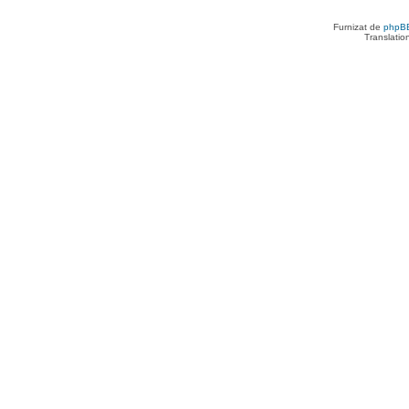
Furnizat de
phpB
Translatio