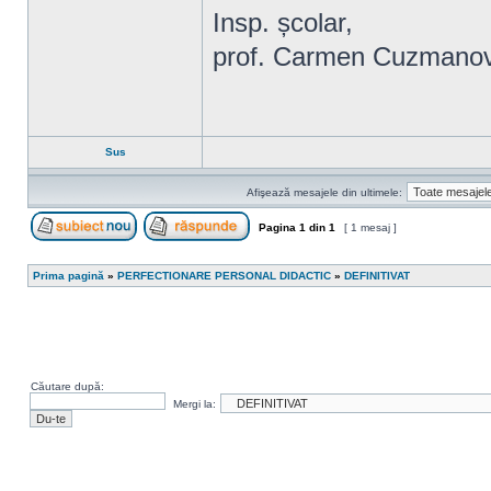
Insp. școlar,
prof. Carmen Cuzmano
Sus
Afişează mesajele din ultimele:
Pagina
1
din
1
[ 1 mesaj ]
Scrie un subiect nou
Răspunde la subiect
Prima pagină
»
PERFECTIONARE PERSONAL DIDACTIC
»
DEFINITIVAT
Căutare după:
Mergi la: