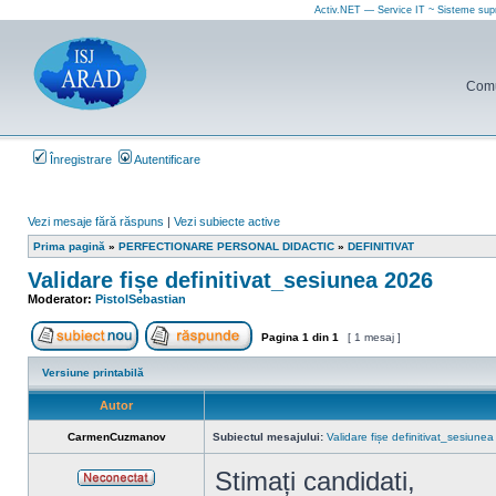
Activ.NET — Service IT ~ Sisteme sup
Comun
Înregistrare
Autentificare
Vezi mesaje fără răspuns
|
Vezi subiecte active
Prima pagină
»
PERFECTIONARE PERSONAL DIDACTIC
»
DEFINITIVAT
Validare fișe definitivat_sesiunea 2026
Moderator:
PistolSebastian
Pagina
1
din
1
[ 1 mesaj ]
Scrie un subiect nou
Răspunde la subiect
Versiune printabilă
Autor
CarmenCuzmanov
Subiectul mesajului:
Validare fișe definitivat_sesiune
Stimați candidati,
Neconectat