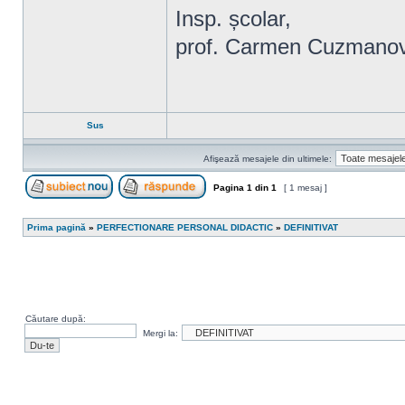
Insp. școlar,
prof. Carmen Cuzmano
Sus
Afişează mesajele din ultimele:
Pagina
1
din
1
[ 1 mesaj ]
Scrie un subiect nou
Răspunde la subiect
Prima pagină
»
PERFECTIONARE PERSONAL DIDACTIC
»
DEFINITIVAT
Căutare după:
Mergi la: