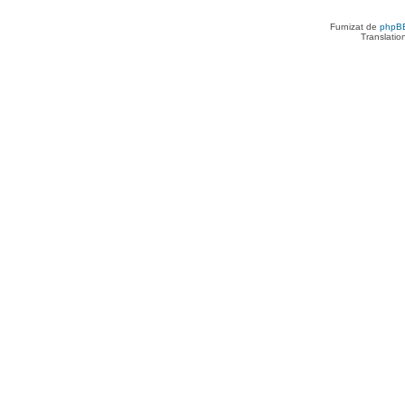
Furnizat de
phpB
Translatio