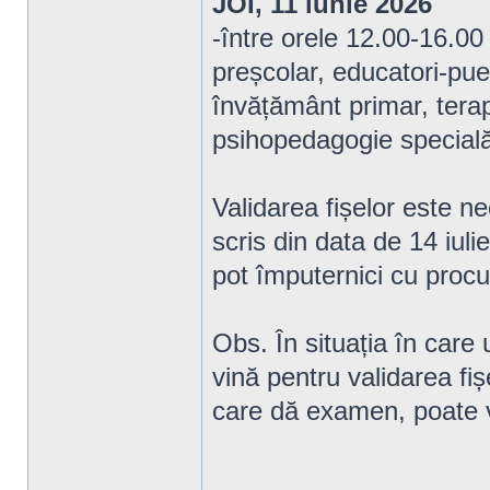
JOI, 11 iunie 2026
-între orele 12.00-16.00
preșcolar, educatori-puer
învățământ primar, terap
psihopedagogie specială
Validarea fișelor este n
scris din data de 14 iul
pot împuternici cu procu
Obs. În situația în care
vină pentru validarea fiș
care dă examen, poate ve