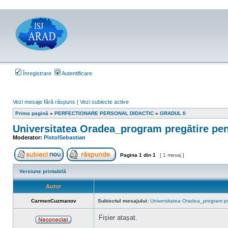
Înregistrare
Autentificare
Vezi mesaje fără răspuns
|
Vezi subiecte active
Prima pagină
»
PERFECTIONARE PERSONAL DIDACTIC
»
GRADUL II
Universitatea Oradea_program pregătire pent
Moderator:
PistolSebastian
Pagina
1
din
1
[ 1 mesaj ]
Scrie un subiect nou
Răspunde la subiect
Versiune printabilă
Autor
CarmenCuzmanov
Subiectul mesajului:
Universitatea Oradea_program pr
Fișier atașat.
Neconectat