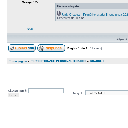
Mesaje:
529
Fişiere ataşate:
Univ Oradea__Pregătire gradul II_sesiunea 202
Descărcat de 115 ori
Sus
Afişează
Pagina
1
din
1
[ 1 mesaj ]
Scrie un subiect nou
Răspunde la subiect
Prima pagină
»
PERFECTIONARE PERSONAL DIDACTIC
»
GRADUL II
Căutare după:
Mergi la: