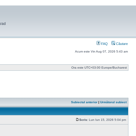
Arad
FAQ
Căutare
Acum este Vin Aug 07, 2026 5:43 am
Ora este UTC+03:00 Europe/Bucharest
Subiectul anterior
|
Următorul subiect
Scris:
Lun Iun 15, 2026 5:04 pm
Mesaj