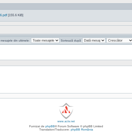
6.pdf
[155.6 KiB]
 mesajele din ultimele:
Sortează după
www.activ.net
Furnizat de
phpBB
® Forum Software © phpBB Limited
Translation/Traducere:
phpBB România