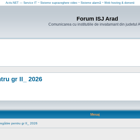
Activ.NET — Service IT ~ Sisteme supraveghere video ~ Sisteme alarmă ~ Web hosting & domenii
Forum ISJ Arad
Comunicarea cu institutiile de invatamant din judetul 
ru gr II_ 2026
Mesaj
egătire pentru gr II_ 2026