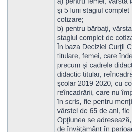
a) pentru femei, vârsta l
şi 5 luni stagiul complet
cotizare;
b) pentru bărbaţi, vârsta
stagiul complet de cotiz
În baza Deciziei Curţii 
titulare, femei, care înde
precum şi cadrele didact
didactic titular, reîncad
şcolar 2019-2020, cu con
reîncadrării, care nu îm
în scris, fie pentru menţi
vârstei de 65 de ani, f
Opţiunea se adresează, în
de învăţământ în perioa