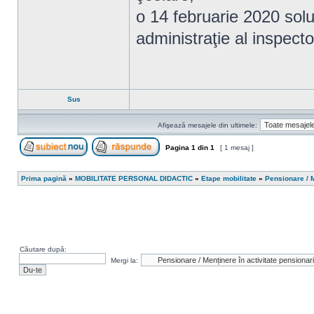
o 14 februarie 2020 soluţ
administraţie al inspecto
Sus
Afişează mesajele din ultimele:
Pagina
1
din
1
[ 1 mesaj ]
Scrie un subiect nou
Răspunde la subiect
Prima pagină
»
MOBILITATE PERSONAL DIDACTIC
»
Etape mobilitate
»
Pensionare / M
Căutare după:
Mergi la: