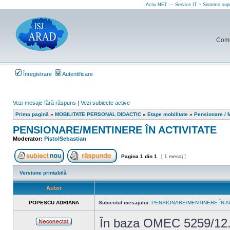
Activ.NET — Service IT ~ Sisteme sup
Comun
Înregistrare
Autentificare
Vezi mesaje fără răspuns
|
Vezi subiecte active
Prima pagină
»
MOBILITATE PERSONAL DIDACTIC
»
Etape mobilitate
»
Pensionare / M
PENSIONARE/MENTINERE ÎN ACTIVITATE
Moderator:
PistolSebastian
Pagina
1
din
1
[ 1 mesaj ]
Scrie un subiect nou
Răspunde la subiect
Versiune printabilă
Autor
POPESCU ADRIANA
Subiectul mesajului:
PENSIONARE/MENTINERE ÎN A
În baza OMEC 5259/12.1
Neconectat