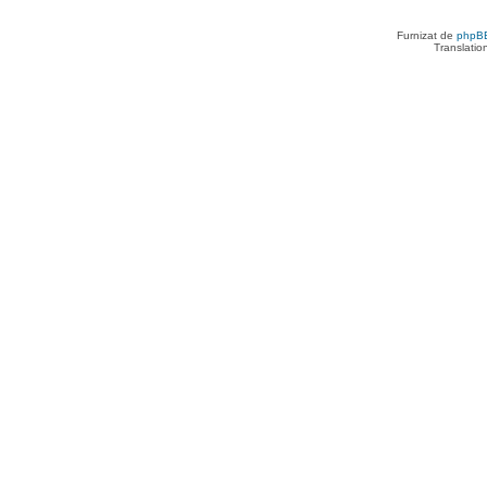
Furnizat de
phpB
Translatio