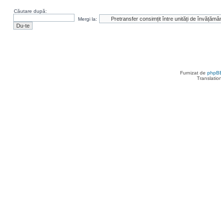
Căutare după:
Mergi la:
Furnizat de
phpB
Translatio