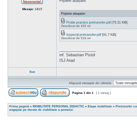
Fișiere atașate.
Neconectat
Mesaje:
1815
Fişiere ataşate:
Probe practice pretransfer.pdf
[79.31 KiB]
Descărcat de 432 ori
Inspecții pretransfer.pdf
[91.7 KiB]
Descărcat de 519 ori
_________________
inf. Sebastian Pistol
ISJ Arad
Sus
Afişează mesajele din ultimele:
Pagina
1
din
1
[ 1 mesaj ]
Scrie un subiect nou
Răspunde la subiect
Prima pagină
»
MOBILITATE PERSONAL DIDACTIC
»
Etape mobilitate
»
Pretransfer co
angajate pe durata de viabilitate a postului.