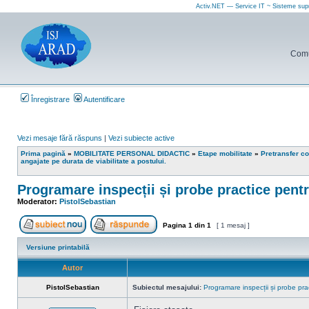
Activ.NET — Service IT ~ Sisteme sup
Comun
Înregistrare
Autentificare
Vezi mesaje fără răspuns
|
Vezi subiecte active
Prima pagină
»
MOBILITATE PERSONAL DIDACTIC
»
Etape mobilitate
»
Pretransfer co
angajate pe durata de viabilitate a postului.
Programare inspecții și probe practice pentr
Moderator:
PistolSebastian
Pagina
1
din
1
[ 1 mesaj ]
Scrie un subiect nou
Răspunde la subiect
Versiune printabilă
Autor
PistolSebastian
Subiectul mesajului:
Programare inspecții și probe pra