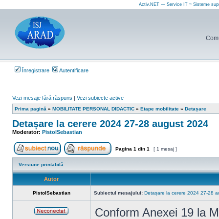
Activ.NET — Service IT ~ Sisteme sup
Comun
Înregistrare
Autentificare
Vezi mesaje fără răspuns
|
Vezi subiecte active
Prima pagină
»
MOBILITATE PERSONAL DIDACTIC
»
Etape mobilitate
»
Detașare
Detașare la cerere 2024 27-28 august 2024
Moderator:
PistolSebastian
Pagina
1
din
1
[ 1 mesaj ]
Scrie un subiect nou
Răspunde la subiect
Versiune printabilă
Autor
PistolSebastian
Subiectul mesajului:
Detașare la cerere 2024 27-28 
Conform Anexei 19 la Me
Neconectat