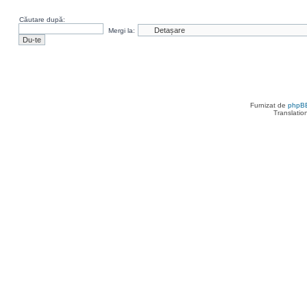
Căutare după:
Mergi la:
Furnizat de
phpB
Translatio