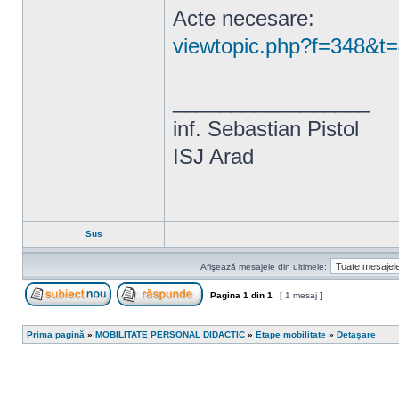
Acte necesare:
viewtopic.php?f=348&t
_________________
inf. Sebastian Pistol
ISJ Arad
Sus
Afişează mesajele din ultimele:
Pagina
1
din
1
[ 1 mesaj ]
Scrie un subiect nou
Răspunde la subiect
Prima pagină
»
MOBILITATE PERSONAL DIDACTIC
»
Etape mobilitate
»
Detașare