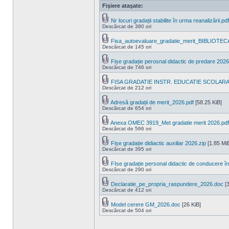
Fişiere ataşate:
Nr locuri gradații stabilite în urma reanalizării.pdf
Descărcat de 380 ori
Fisa_autoevaluare_gradatie_merit_BIBLIOTEC
Descărcat de 145 ori
Fișe gradație perosnal didactic de predare 2026
Descărcat de 746 ori
FISA GRADATIE INSTR. EDUCATIE SCOLARA
Descărcat de 212 ori
Adresă gradații de merit_2026.pdf
[58.25 KiB]
Descărcat de 654 ori
Anexa OMEC 3919_Met gradatie merit 2026.pdf
Descărcat de 566 ori
Fișe gradație didiactic auxiliar 2026.zip
[1.85 Mi
Descărcat de 395 ori
FIse gradație personal didactic de conducere în
Descărcat de 290 ori
Declaratie_pe_propria_raspundere_2026.doc
[3
Descărcat de 412 ori
Model cerere GM_2026.doc
[26 KiB]
Descărcat de 504 ori