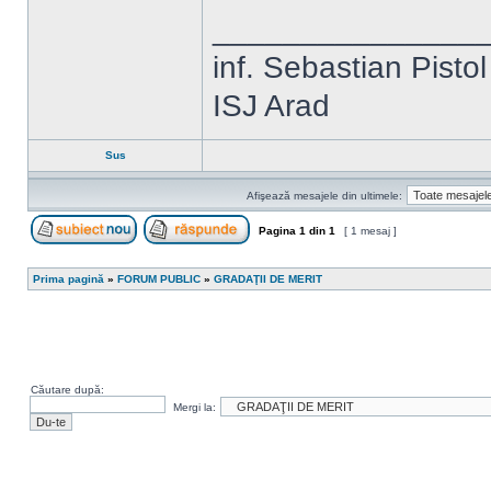
_______________
inf. Sebastian Pistol
ISJ Arad
Sus
Afişează mesajele din ultimele:
Pagina
1
din
1
[ 1 mesaj ]
Scrie un subiect nou
Răspunde la subiect
Prima pagină
»
FORUM PUBLIC
»
GRADAŢII DE MERIT
Căutare după:
Mergi la: