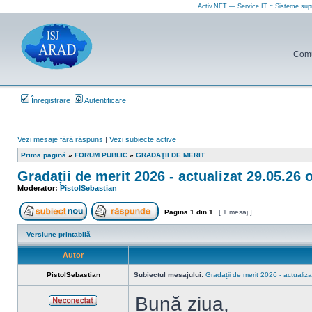
Activ.NET — Service IT ~ Sisteme sup
Comun
Înregistrare
Autentificare
Vezi mesaje fără răspuns
|
Vezi subiecte active
Prima pagină
»
FORUM PUBLIC
»
GRADAŢII DE MERIT
Gradații de merit 2026 - actualizat 29.05.26 
Moderator:
PistolSebastian
Pagina
1
din
1
[ 1 mesaj ]
Scrie un subiect nou
Răspunde la subiect
Versiune printabilă
Autor
PistolSebastian
Subiectul mesajului:
Gradații de merit 2026 - actualiz
Bună ziua,
Neconectat