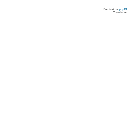
Furnizat de
phpB
Translatio