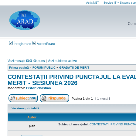
Activ.NET — Service IT ~ Sisteme sup
Comun
Înregistrare
Autentificare
Vezi mesaje fără răspuns
|
Vezi subiecte active
Prima pagină
»
FORUM PUBLIC
»
GRADAŢII DE MERIT
CONTESTAȚII PRIVIND PUNCTAJUL LA EV
MERIT - SESIUNEA 2026
Moderator:
PistolSebastian
Pagina
1
din
1
[ 1 mesaj ]
Scrie un subiect nou
Răspunde la subiect
Versiune printabilă
Autor
Subiectul mesajului:
CONTESTAȚII PRIVIND PUNCT
plan