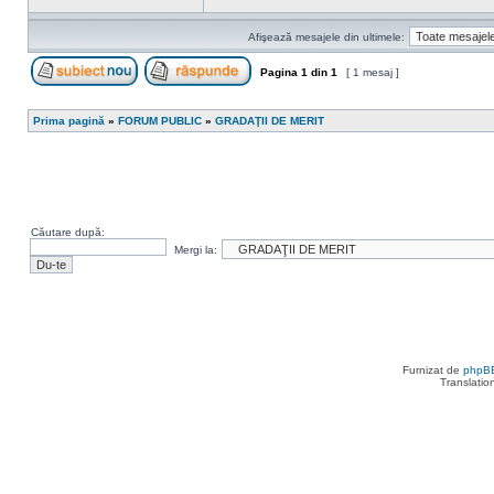
Afişează mesajele din ultimele:
Pagina
1
din
1
[ 1 mesaj ]
Scrie un subiect nou
Răspunde la subiect
Prima pagină
»
FORUM PUBLIC
»
GRADAŢII DE MERIT
Căutare după:
Mergi la:
Furnizat de
phpB
Translatio