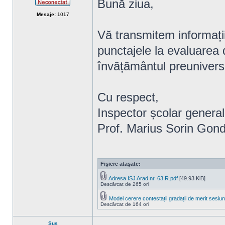
Bună ziua,
Neconectat
Mesaje:
1017
Vă transmitem informații
punctajele la evaluarea 
învățământul preuniversi
Cu respect,
Inspector școlar general
Prof. Marius Sorin Gon
Fişiere ataşate:
Adresa ISJ Arad nr. 63 R.pdf
[49.93 KiB]
Descărcat de 265 ori
Model cerere contestații gradații de merit sesi
Descărcat de 164 ori
Sus