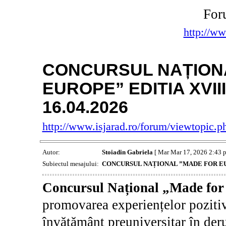
For
http://ww
CONCURSUL NAȚION
EUROPE” EDITIA XVII
16.04.2026
http://www.isjarad.ro/forum/viewtopic.
Autor:
Stoiadin Gabriela
[ Mar Mar 17, 2026 2:43 
Subiectul mesajului:
CONCURSUL NAȚIONAL ”MADE FOR EURO
Concursul Național „Made fo
promovarea experiențelor pozitiv
învățământ preuniversitar în deru