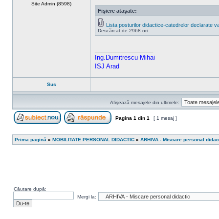
Site Admin (8598)
Fişiere ataşate:
Lista posturilor didactice-catedrelor declarate 
Descărcat de 2968 ori
_________________
Ing.Dumitrescu Mihai
ISJ Arad
Sus
Afişează mesajele din ultimele:
Pagina
1
din
1
[ 1 mesaj ]
Scrie un subiect nou
Răspunde la subiect
Prima pagină
»
MOBILITATE PERSONAL DIDACTIC
»
ARHIVA - Miscare personal didac
Căutare după:
Mergi la: