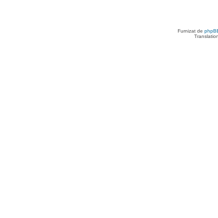
Furnizat de
phpB
Translatio