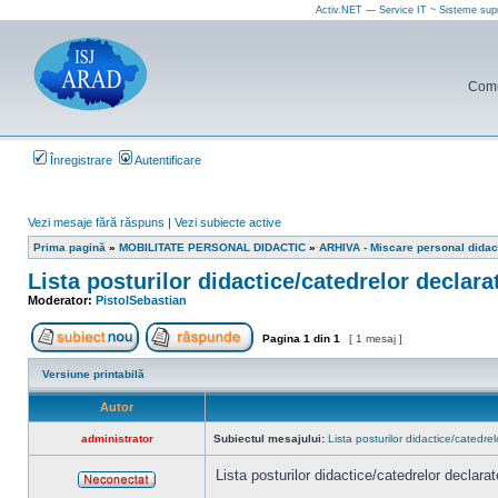
Activ.NET — Service IT ~ Sisteme sup
Comun
Înregistrare
Autentificare
Vezi mesaje fără răspuns
|
Vezi subiecte active
Prima pagină
»
MOBILITATE PERSONAL DIDACTIC
»
ARHIVA - Miscare personal didac
Lista posturilor didactice/catedrelor declara
Moderator:
PistolSebastian
Pagina
1
din
1
[ 1 mesaj ]
Scrie un subiect nou
Răspunde la subiect
Versiune printabilă
Autor
administrator
Subiectul mesajului:
Lista posturilor didactice/catedr
Lista posturilor didactice/catedrelor declar
Neconectat