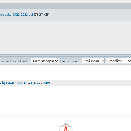
an scolar 2021-2022.pdf
[76.27 KiB]
 mesajele din ultimele:
Sortează după
ÎNVĂŢĂMÂNT LICEAL
»
Arhiva
»
2021