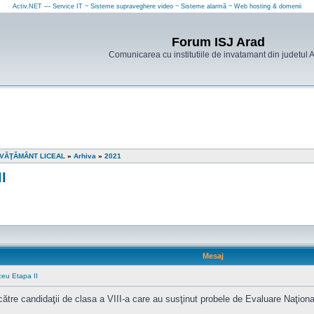
Activ.NET — Service IT ~ Sisteme supraveghere video ~ Sisteme alarmă ~ Web hosting & domenii
Forum ISJ Arad
Comunicarea cu institutiile de invatamant din judetul 
ÎNVĂŢĂMÂNT LICEAL
»
Arhiva
»
2021
I
Mesaj
iceu Etapa II
ătre candidaţii de clasa a VIII-a care au susţinut probele de Evaluare Naţională