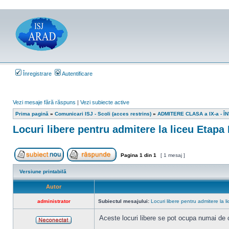
Înregistrare
Autentificare
Vezi mesaje fără răspuns
|
Vezi subiecte active
Prima pagină
»
Comunicari ISJ - Scoli (acces restrins)
»
ADMITERE CLASA a IX-a - 
Locuri libere pentru admitere la liceu Etapa I
Pagina
1
din
1
[ 1 mesaj ]
Scrie un subiect nou
Răspunde la subiect
Versiune printabilă
Autor
administrator
Subiectul mesajului:
Locuri libere pentru admitere la l
Aceste locuri libere se pot ocupa numai de c
Neconectat