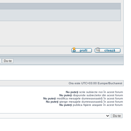
Profil
Răspu
cu
citat
Ora este UTC+03:00 Europe/Bucharest
Nu puteţi
scrie subiecte noi în acest forum
Nu puteţi
răspunde subiectelor din acest forum
Nu puteţi
modifica mesajele dumneavoastră în acest forum
Nu puteţi
şterge mesajele dumneavoastră în acest forum
Nu puteţi
publica fişiere ataşate în acest forum