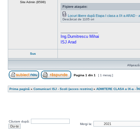
Site Admin (8598)
Fişiere ataşate:
Locuri libere după Etapa I clasa a IX-a ARAD - 
Descărcat de 1105 ori
_________________
Ing.Dumitrescu Mihai
ISJ Arad
Sus
Afişează
Pagina
1
din
1
[ 1 mesaj ]
Scrie un subiect nou
Răspunde la subiect
Prima pagină
»
Comunicari ISJ - Scoli (acces restrins)
»
ADMITERE CLASA a IX-a - 
Căutare după:
Mergi la: