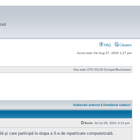
Arad
FAQ
Căutare
Acum este Vin Aug 07, 2026 1:27 pm
Ora este UTC+03:00 Europe/Bucharest
Subiectul anterior
|
Următorul subiect
Scris:
Joi Iul 29, 2021 4:15 pm
Mesaj
 şi care participă la etapa a II-a de repartizare computerizată. .