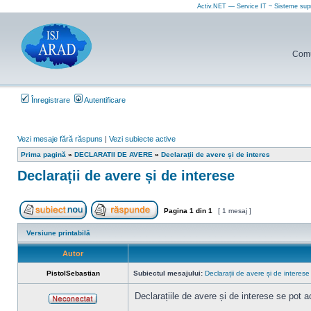
Activ.NET — Service IT ~ Sisteme sup
Comun
Înregistrare
Autentificare
Vezi mesaje fără răspuns
|
Vezi subiecte active
Prima pagină
»
DECLARATII DE AVERE
»
Declarații de avere și de interes
Declarații de avere și de interese
Pagina
1
din
1
[ 1 mesaj ]
Scrie un subiect nou
Răspunde la subiect
Versiune printabilă
Autor
PistolSebastian
Subiectul mesajului:
Declarații de avere și de interese
Declarațiile de avere și de interese se pot ac
Neconectat