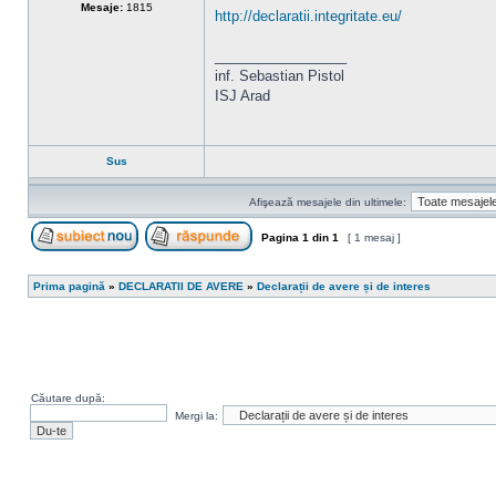
Mesaje:
1815
http://declaratii.integritate.eu/
_________________
inf. Sebastian Pistol
ISJ Arad
Sus
Afişează mesajele din ultimele:
Pagina
1
din
1
[ 1 mesaj ]
Scrie un subiect nou
Răspunde la subiect
Prima pagină
»
DECLARATII DE AVERE
»
Declarații de avere și de interes
Căutare după:
Mergi la: