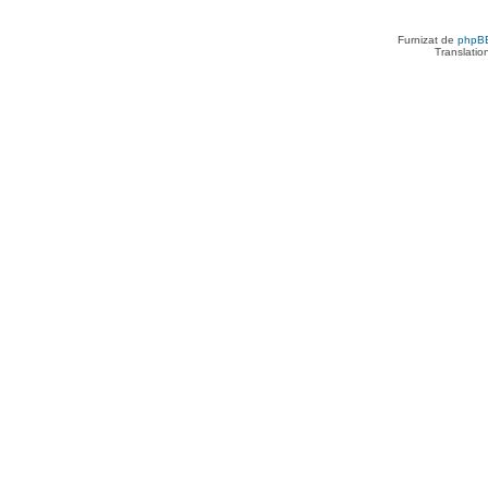
Furnizat de
phpB
Translatio