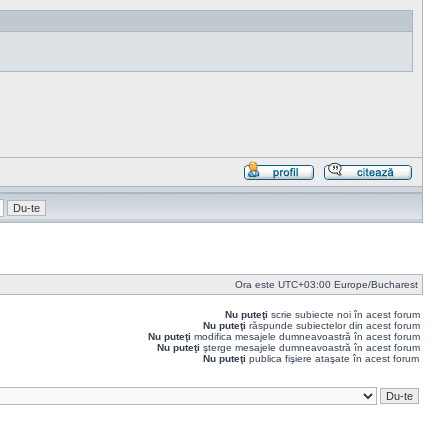
Profil
Răspu
cu
citat
Ora este UTC+03:00 Europe/Bucharest
Nu puteţi
scrie subiecte noi în acest forum
Nu puteţi
răspunde subiectelor din acest forum
Nu puteţi
modifica mesajele dumneavoastră în acest forum
Nu puteţi
şterge mesajele dumneavoastră în acest forum
Nu puteţi
publica fişiere ataşate în acest forum