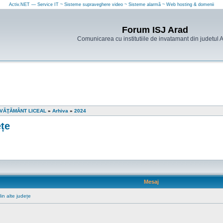
Activ.NET — Service IT ~ Sisteme supraveghere video ~ Sisteme alarmă ~ Web hosting & domenii
Forum ISJ Arad
Comunicarea cu institutiile de invatamant din judetul 
ÎNVĂŢĂMÂNT LICEAL
»
Arhiva
»
2024
ețe
Mesaj
in alte județe