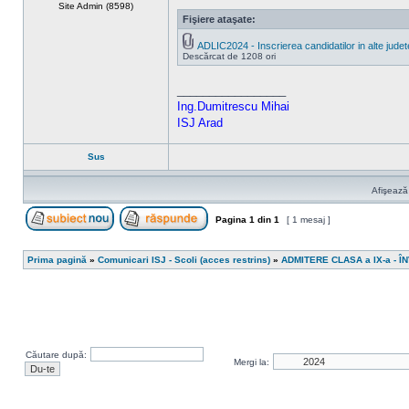
Site Admin (8598)
Fişiere ataşate:
ADLIC2024 - Inscrierea candidatilor in alte judet
Descărcat de 1208 ori
_________________
Ing.Dumitrescu Mihai
ISJ Arad
Sus
Afişează
Pagina
1
din
1
[ 1 mesaj ]
Scrie un subiect nou
Răspunde la subiect
Prima pagină
»
Comunicari ISJ - Scoli (acces restrins)
»
ADMITERE CLASA a IX-a - 
Căutare după:
Mergi la: