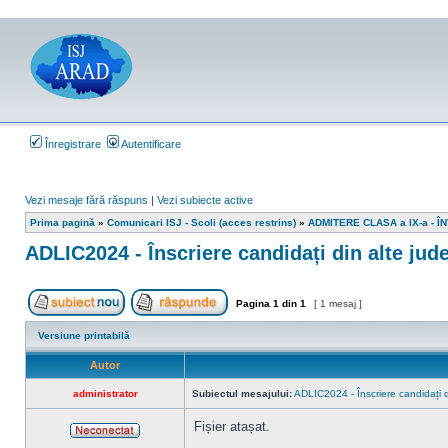
Înregistrare
Autentificare
Vezi mesaje fără răspuns
|
Vezi subiecte active
Prima pagină
»
Comunicari ISJ - Scoli (acces restrins)
»
ADMITERE CLASA a IX-a - 
ADLIC2024 - Înscriere candidați din alte jud
Pagina
1
din
1
[ 1 mesaj ]
Scrie un subiect nou
Răspunde la subiect
Versiune printabilă
Autor
administrator
Subiectul mesajului:
ADLIC2024 - Înscriere candidați d
Fișier atașat.
Neconectat