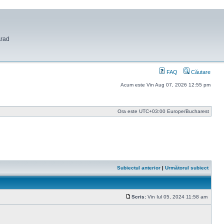
Arad
FAQ
Căutare
Acum este Vin Aug 07, 2026 12:55 pm
Ora este UTC+03:00 Europe/Bucharest
Subiectul anterior
|
Următorul subiect
Scris:
Vin Iul 05, 2024 11:58 am
Mesaj