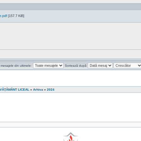
e.pdf
[157.7 KiB]
 mesajele din ultimele:
Sortează după
ÎNVĂŢĂMÂNT LICEAL
»
Arhiva
»
2024