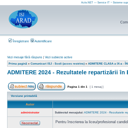
Activ.NET — Service IT ~ Sisteme sup
Comun
Înregistrare
Autentificare
Vezi mesaje fără răspuns
|
Vezi subiecte active
Prima pagină
»
Comunicari ISJ - Scoli (acces restrins)
»
ADMITERE CLASA a IX-a - 
ADMITERE 2024 - Rezultatele repartizării în E
Pagina
1
din
1
[ 1 mesaj ]
Scrie un subiect nou
Răspunde la subiect
Versiune printabilă
Autor
administrator
Subiectul mesajului:
ADMITERE 2024 - Rezultatele repar
Pentru înscrierea la liceu/profesional candida
Neconectat