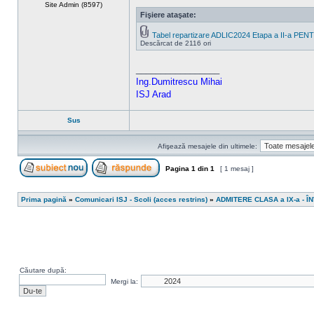
Site Admin (8597)
Fişiere ataşate:
Tabel repartizare ADLIC2024 Etapa a II-a PE
Descărcat de 2116 ori
_________________
Ing.Dumitrescu Mihai
ISJ Arad
Sus
Afişează mesajele din ultimele:
Pagina
1
din
1
[ 1 mesaj ]
Scrie un subiect nou
Răspunde la subiect
Prima pagină
»
Comunicari ISJ - Scoli (acces restrins)
»
ADMITERE CLASA a IX-a - 
Căutare după:
Mergi la: