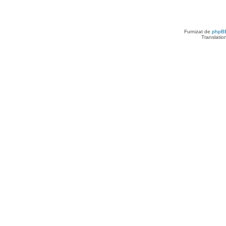
Furnizat de
phpB
Translatio