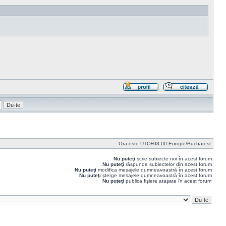
Profil
Răspu
cu
citat
Ora este UTC+03:00 Europe/Bucharest
Nu puteţi
scrie subiecte noi în acest forum
Nu puteţi
răspunde subiectelor din acest forum
Nu puteţi
modifica mesajele dumneavoastră în acest forum
Nu puteţi
şterge mesajele dumneavoastră în acest forum
Nu puteţi
publica fişiere ataşate în acest forum