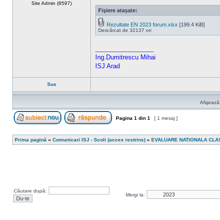
Site Admin (8597)
Fişiere ataşate:
Rezultate EN 2023 forum.xlsx
[199.4 KiB]
Descărcat de 32137 ori
_________________
Ing.Dumitrescu Mihai
ISJ Arad
Sus
Afişează
Pagina
1
din
1
[ 1 mesaj ]
Scrie un subiect nou
Răspunde la subiect
Prima pagină
»
Comunicari ISJ - Scoli (acces restrins)
»
EVALUARE NATIONALA CLASA
Căutare după:
Mergi la: