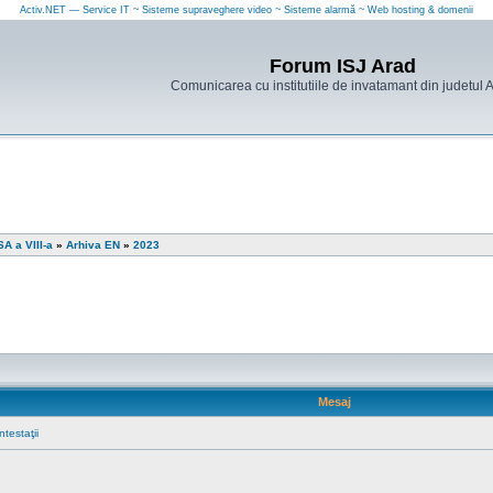
Activ.NET — Service IT ~ Sisteme supraveghere video ~ Sisteme alarmă ~ Web hosting & domenii
Forum ISJ Arad
Comunicarea cu institutiile de invatamant din judetul 
 a VIII-a
»
Arhiva EN
»
2023
Mesaj
testaţii