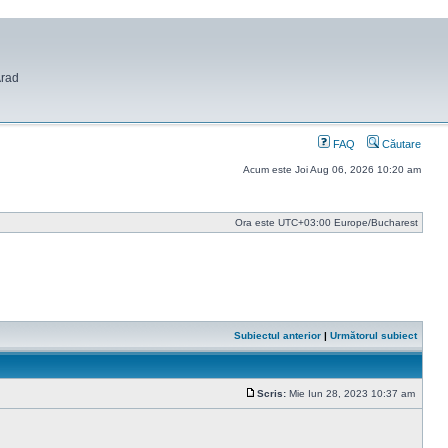
Arad
FAQ
Căutare
Acum este Joi Aug 06, 2026 10:20 am
Ora este UTC+03:00 Europe/Bucharest
Subiectul anterior
|
Următorul subiect
Scris:
Mie Iun 28, 2023 10:37 am
Mesaj