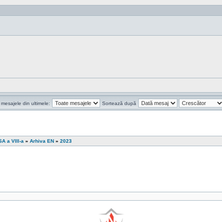
 mesajele din ultimele:
Sortează după
 a VIII-a
»
Arhiva EN
»
2023