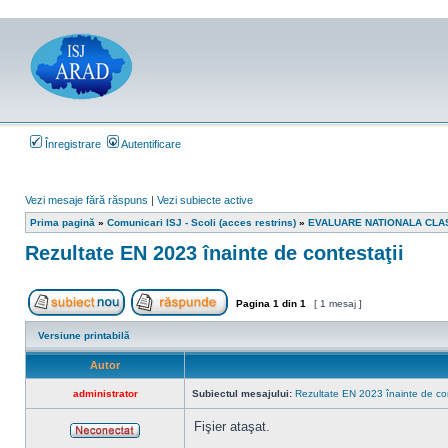
Înregistrare
Autentificare
Vezi mesaje fără răspuns
|
Vezi subiecte active
Prima pagină
»
Comunicari ISJ - Scoli (acces restrins)
»
EVALUARE NATIONALA CLASA
Rezultate EN 2023 înainte de contestaţii
Pagina
1
din
1
[ 1 mesaj ]
Scrie un subiect nou
Răspunde la subiect
Versiune printabilă
Autor
administrator
Subiectul mesajului:
Rezultate EN 2023 înainte de con
Fişier ataşat.
Neconectat