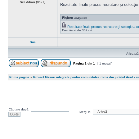
Site Admin (8597)
Rezultate finale proces recrutare și selecție
Fişiere ataşate:
Rezultate finale proces recrutare și selecție a e
Descărcat de 302 ori
Sus
Afişează
Pagina
1
din
1
[ 1 mesaj ]
Scrie un subiect nou
Răspunde la subiect
Prima pagină
»
Proiect Măsuri integrate pentru comunitatea romă din județul Arad - i
Căutare după:
Mergi la: