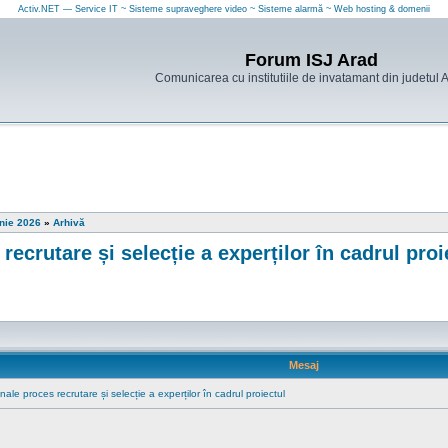
Activ.NET — Service IT ~ Sisteme supraveghere video ~ Sisteme alarmă ~ Web hosting & domenii
Forum ISJ Arad
Comunicarea cu institutiile de invatamant din judetul 
unie 2026
»
Arhivă
recrutare și selecție a experților în cadrul proi
Mesaj
ale proces recrutare și selecție a experților în cadrul proiectul