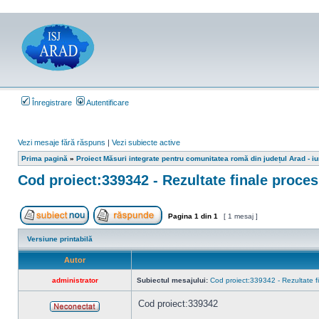
Înregistrare
Autentificare
Vezi mesaje fără răspuns
|
Vezi subiecte active
Prima pagină
»
Proiect Măsuri integrate pentru comunitatea romă din județul Arad - i
Cod proiect:339342 - Rezultate finale proces 
Pagina
1
din
1
[ 1 mesaj ]
Scrie un subiect nou
Răspunde la subiect
Versiune printabilă
Autor
administrator
Subiectul mesajului:
Cod proiect:339342 - Rezultate fin
Cod proiect:339342
Neconectat