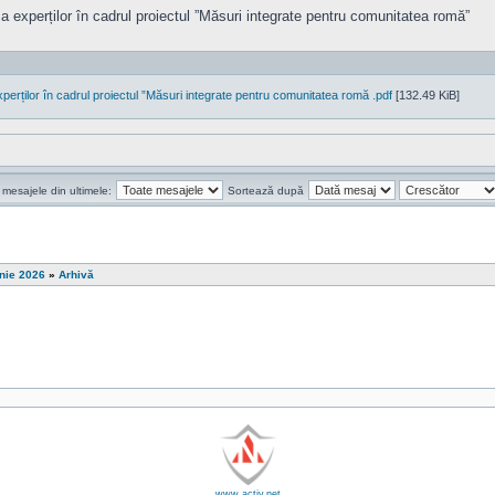
 a experților în cadrul proiectul ”Măsuri integrate pentru comunitatea romă”
xperților în cadrul proiectul ”Măsuri integrate pentru comunitatea romă .pdf
[132.49 KiB]
 mesajele din ultimele:
Sortează după
unie 2026
»
Arhivă
www.activ.net