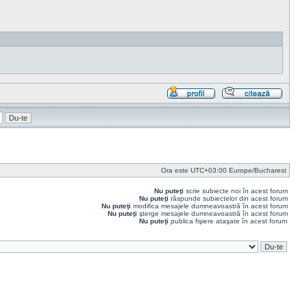
Profil
Răspu
cu
citat
Ora este UTC+03:00 Europe/Bucharest
Nu puteţi
scrie subiecte noi în acest forum
Nu puteţi
răspunde subiectelor din acest forum
Nu puteţi
modifica mesajele dumneavoastră în acest forum
Nu puteţi
şterge mesajele dumneavoastră în acest forum
Nu puteţi
publica fişiere ataşate în acest forum