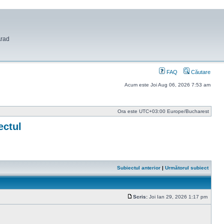
Arad
FAQ
Căutare
Acum este Joi Aug 06, 2026 7:53 am
Ora este UTC+03:00 Europe/Bucharest
ectul
Subiectul anterior
|
Următorul subiect
Scris:
Joi Ian 29, 2026 1:17 pm
Mesaj