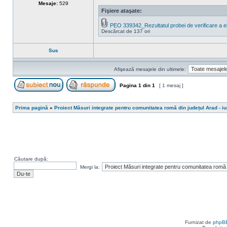
Mesaje:
529
Fişiere ataşate:
PEO 339342_Rezultatul probei de verificare a elig
Descărcat de 137 ori
Sus
Afişează mesajele din ultimele:
Pagina
1
din
1
[ 1 mesaj ]
Scrie un subiect nou
Răspunde la subiect
Prima pagină
»
Proiect Măsuri integrate pentru comunitatea romă din județul Arad - i
Căutare după:
Mergi la:
Furnizat de
phpB