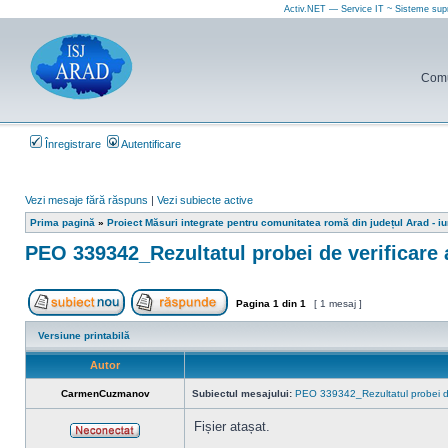
Activ.NET — Service IT ~ Sisteme sup
Comun
Înregistrare
Autentificare
Vezi mesaje fără răspuns
|
Vezi subiecte active
Prima pagină
»
Proiect Măsuri integrate pentru comunitatea romă din județul Arad - i
PEO 339342_Rezultatul probei de verificare a 
Pagina
1
din
1
[ 1 mesaj ]
Scrie un subiect nou
Răspunde la subiect
Versiune printabilă
Autor
CarmenCuzmanov
Subiectul mesajului:
PEO 339342_Rezultatul probei de ve
Fișier atașat.
Neconectat