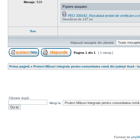
Mesaje:
529
Fişiere ataşate:
PEO 339342_Rezultatul probei de verificare a elig
Descărcat de 137 ori
Sus
Afişează mesajele din ultimele:
Pagina
1
din
1
[ 1 mesaj ]
Scrie un subiect nou
Răspunde la subiect
Prima pagină
»
Proiect Măsuri integrate pentru comunitatea romă din județul Arad - i
Căutare după:
Mergi la:
Furnizat de
phpB