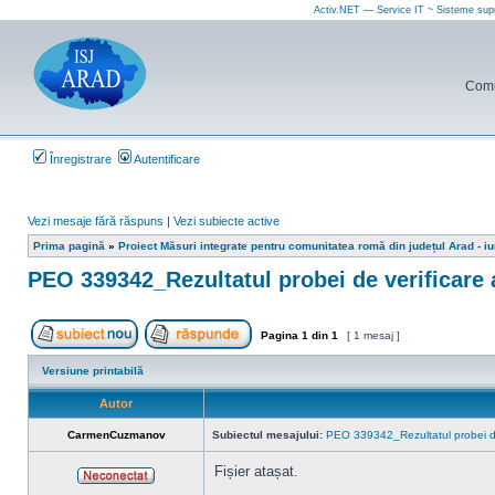
Activ.NET — Service IT ~ Sisteme sup
Comun
Înregistrare
Autentificare
Vezi mesaje fără răspuns
|
Vezi subiecte active
Prima pagină
»
Proiect Măsuri integrate pentru comunitatea romă din județul Arad - i
PEO 339342_Rezultatul probei de verificare a 
Pagina
1
din
1
[ 1 mesaj ]
Scrie un subiect nou
Răspunde la subiect
Versiune printabilă
Autor
CarmenCuzmanov
Subiectul mesajului:
PEO 339342_Rezultatul probei de ve
Fișier atașat.
Neconectat