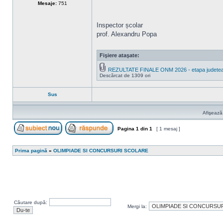
Mesaje:
751
Inspector școlar
prof. Alexandru Popa
Fişiere ataşate:
REZULTATE FINALE ONM 2026 - etapa judetea
Descărcat de 1309 ori
Sus
Afişează
Pagina
1
din
1
[ 1 mesaj ]
Scrie un subiect nou
Răspunde la subiect
Prima pagină
»
OLIMPIADE SI CONCURSURI SCOLARE
Căutare după:
Mergi la: