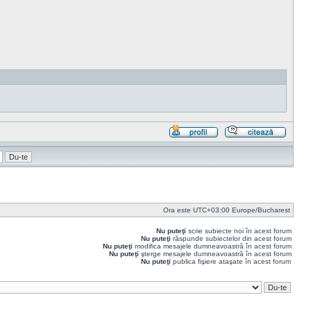
Profil
Răspu
cu
citat
Ora este UTC+03:00 Europe/Bucharest
Nu puteţi
scrie subiecte noi în acest forum
Nu puteţi
răspunde subiectelor din acest forum
Nu puteţi
modifica mesajele dumneavoastră în acest forum
Nu puteţi
şterge mesajele dumneavoastră în acest forum
Nu puteţi
publica fişiere ataşate în acest forum