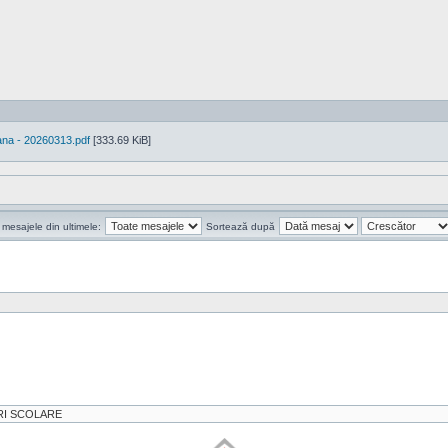
na - 20260313.pdf
[333.69 KiB]
 mesajele din ultimele:
Sortează după