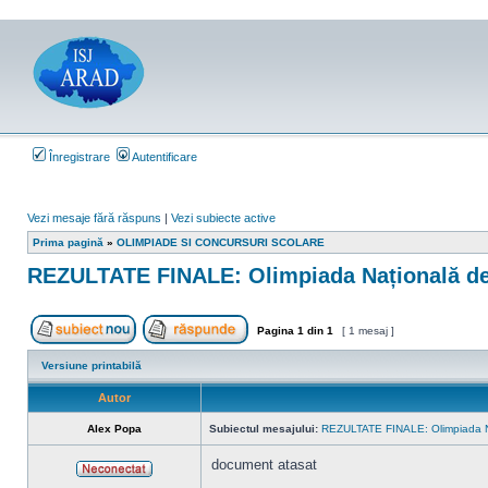
Înregistrare
Autentificare
Vezi mesaje fără răspuns
|
Vezi subiecte active
Prima pagină
»
OLIMPIADE SI CONCURSURI SCOLARE
REZULTATE FINALE: Olimpiada Națională de
Pagina
1
din
1
[ 1 mesaj ]
Scrie un subiect nou
Răspunde la subiect
Versiune printabilă
Autor
Alex Popa
Subiectul mesajului:
REZULTATE FINALE: Olimpiada N
document atasat
Neconectat