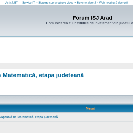
Activ.NET — Service IT ~ Sisteme supraveghere video ~ Sisteme alarmă ~ Web hosting & domenii
Forum ISJ Arad
Comunicarea cu institutiile de invatamant din judetul 
 Matematică, etapa judeteană
Mesaj
ațională de Matematică, etapa judeteană