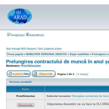
Înregistrare
Autentificare
Vezi mesaje fără răspuns
|
Vezi subiecte active
Prima pagină
»
MOBILITATE PERSONAL DIDACTIC
»
Etape mobilitate
»
Prelungirea c
Prelungirea contractului de muncă în anul șc
Moderator:
PistolSebastian
Pagina
1
din
1
[ 1 mesaj ]
Scrie un subiect nou
Răspunde la subiect
Versiune printabilă
Autor
PistolSebastian
Subiectul mesajului:
Prelungirea contractului de munc
Depunerea dosarelor se va face la ISJ ARAD
Neconectat