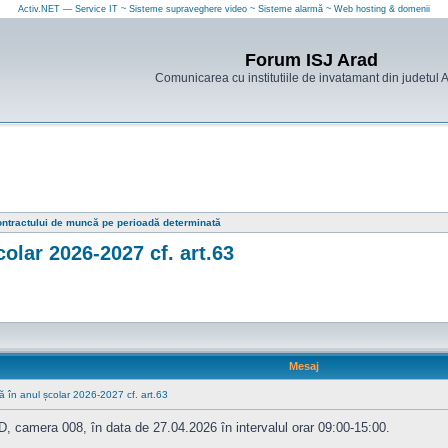
Activ.NET — Service IT ~ Sisteme supraveghere video ~ Sisteme alarmă ~ Web hosting & domenii
Forum ISJ Arad
Comunicarea cu institutiile de invatamant din judetul 
ontractului de muncă pe perioadă determinată
olar 2026-2027 cf. art.63
Mesaj
ă în anul școlar 2026-2027 cf. art.63
, camera 008, în data de 27.04.2026 în intervalul orar 09:00-15:00.