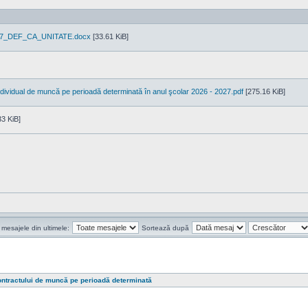
N7_DEF_CA_UNITATE.docx
[33.61 KiB]
individual de muncă pe perioadă determinată în anul şcolar 2026 - 2027.pdf
[275.16 KiB]
3 KiB]
 mesajele din ultimele:
Sortează după
ontractului de muncă pe perioadă determinată