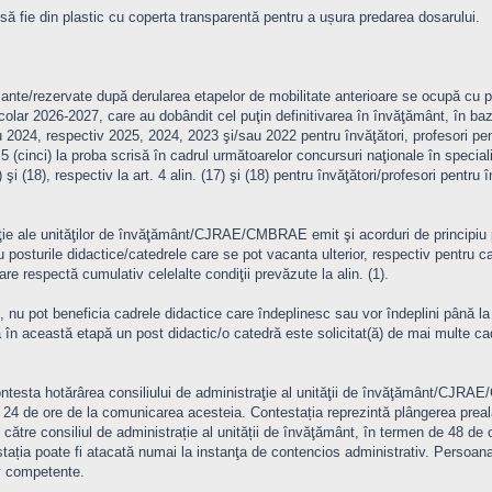
 să fie din plastic cu coperta transparentă pentru a ușura predarea dosarului.
ante/rezervate după derularea etapelor de mobilitate anterioare se ocupă cu pr
colar 2026-2027, care au dobândit cel puţin definitivarea în învăţământ, în ba
u 2024, respectiv 2025, 2024, 2023 şi/sau 2022 pentru învăţători, profesori pent
ub 5 (cinci) la proba scrisă în cadrul următoarelor concursuri naţionale în specia
6) şi (18), respectiv la art. 4 alin. (17) şi (18) pentru învăţători/profesori pentru
.
aţie ale unităţilor de învăţământ/CJRAE/CMBRAE emit şi acorduri de principiu 
 posturile didactice/catedrele care se pot vacanta ulterior, respectiv pentru c
are respectă cumulativ celelalte condiţii prevăzute la alin. (1).
z, nu pot beneficia cadrele didactice care îndeplinesc sau vor îndeplini până l
ă în această etapă un post didactic/o catedră este solicitat(ă) de mai multe cadr
ontesta hotărârea consiliului de administraţie al unităţii de învăţământ/CJRAE
e ore de la comunicarea acesteia. Contestația reprezintă plângerea prealabil
către consiliul de administrație al unității de învăţământ, în termen de 48 de or
a poate fi atacată numai la instanţa de contencios administrativ. Persoana n
iv competente.