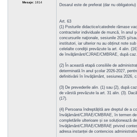
Mesaje:
1814
Dosarul este de preferat (dar nu obligatoriu)
Art. 63
(1) Posturile didactice/catedrele rămase vac
contractelor individuale de muncă, în anul ş
concursurile naţionale, sesiunile 2025 şi/sa
institutori, iar ulterior nu au obținut note s
celelalte condiţii prevăzute la art. 4 alin. (1
de învăţământ/CJRAE/CMBRAE, după caz
(2) În această etapă consiliile de administr
determinată în anul şcolar 2026-2027, pentru
definitivării în învăţământ, sesiunea 2026, c
(3) De prevederile alin. (1) sau (2), după ca
de vârstă prevăzute la art. 31 alin. (3). Dac
(17).
(4) Persoana îndreptățită are dreptul de a c
învăţământ/CJRAE/CMBRAE, în termen de 24 d
completările ulterioare și se soluționează de 
învăţământ/CJRAE/CMBRAE privind contestați
adresa instanței de contencios administrat