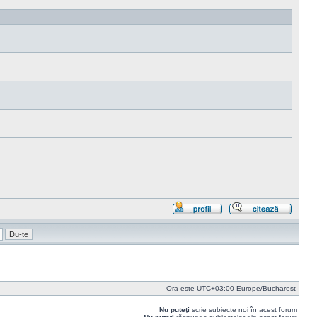
Profil
Răspu
cu
citat
Ora este UTC+03:00 Europe/Bucharest
Nu puteţi
scrie subiecte noi în acest forum