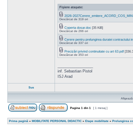
Fişiere ataşate:
2026-2027Cerere_emitere_ACORD_COS_MI
Descărcat de 319 ori
Coperta dosar.doc
[35 KiB]
Descărcat de 266 ori
Cerere pentru prelungirea duratei contractului 
Descărcat de 337 ori
Precizări privind continuitate cu art 63.pdf
[336.3
Descărcat de 353 ori
_________________
inf. Sebastian Pistol
ISJ Arad
Sus
Afişează
Pagina
1
din
1
[ 1 mesaj ]
Scrie un subiect nou
Răspunde la subiect
Prima pagină
»
MOBILITATE PERSONAL DIDACTIC
»
Etape mobilitate
»
Prelungirea c