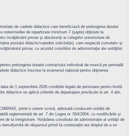
ioritate de cadrele didactice care beneficiază de prelungirea duratei
za notei/mediei de repartizare minimum 7 (şapte) obţinute la
ru învăţământ primar şi absolvenţi ai colegiilor universitare de
litatea postului didactic/catedrei solicitat(e), care respectă cumulativ şi
 învăţământul primar, cu acordul consiliilor de administraţie ale unităţilor
pentru prelungirea duratei contractului individual de muncă pe perioadă
adrele didactice înscrise la examenul naţional pentru obţinerea
a data de 1 septembrie 2026 condițiile legale de pensioare pentru limită
e didactice se aplică criteriile de departajare prevăzute la art. 4 alin.
/CMBRAE, printr-o cerere scrisă, adresată conducerii unității de
ă reglementată de art. 7 din Legea nr. 554/2004, cu modificările şi
e de la înregistrare. Hotărârea consiliului de administraţie al unităţii de
emulțumită de răspunsul primit la contestație are dreptul de a se